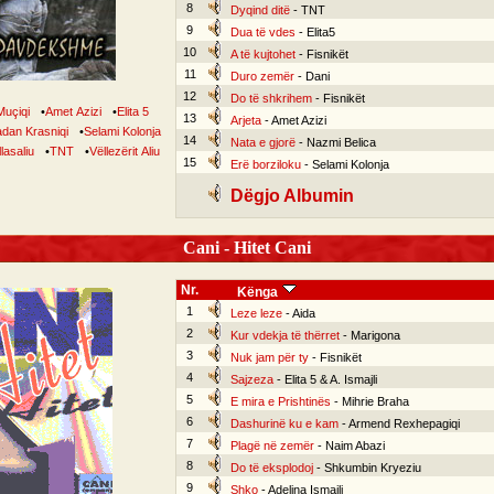
8
Dyqind ditë
- TNT
9
Dua të vdes
- Elita5
10
A të kujtohet
- Fisnikët
11
Duro zemër
- Dani
12
Do të shkrihem
- Fisnikët
Muçiqi
•
Amet Azizi
•
Elita 5
13
Arjeta
- Amet Azizi
dan Krasniqi
•
Selami Kolonja
14
Nata e gjorë
- Nazmi Belica
lasaliu
•
TNT
•
Vëllezërit Aliu
15
Erë borziloku
- Selami Kolonja
Dëgjo Albumin
Cani - Hitet Cani
Nr.
Kënga
1
Leze leze
- Aida
2
Kur vdekja të thërret
- Marigona
3
Nuk jam për ty
- Fisnikët
4
Sajzeza
- Elita 5 & A. Ismajli
5
E mira e Prishtinës
- Mihrie Braha
6
Dashurinë ku e kam
- Armend Rexhepagiqi
7
Plagë në zemër
- Naim Abazi
8
Do të eksplodoj
- Shkumbin Kryeziu
9
Shko
- Adelina Ismajli