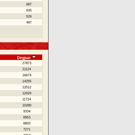
687
635
526
497
Dëgjuar
27873
21124
16674
14255
12512
12029
11724
10280
9334
8953
8803
7271