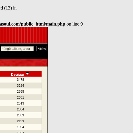
d (13) in
asoul.com/public_html/main.php
on line
9
Dëgjuar
3478
3284
2855
2681
2513
2384
2359
2113
1994