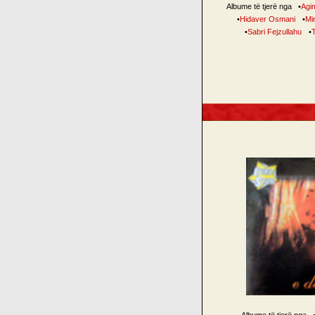
Albume të tjerë nga
•
Agim
•
Hidaver Osmani
•
Mi
•
Sabri Fejzullahu
•