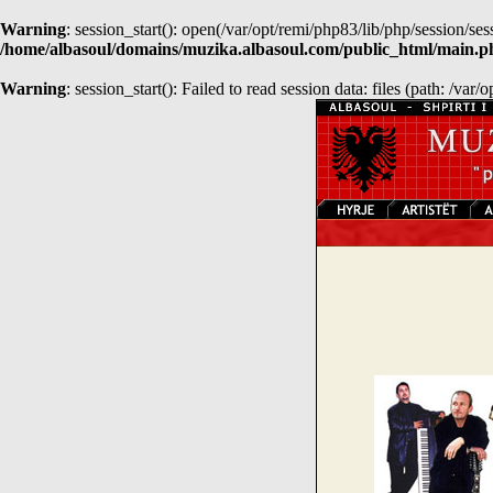
Warning
: session_start(): open(/var/opt/remi/php83/lib/php/sessio
/home/albasoul/domains/muzika.albasoul.com/public_html/main.p
Warning
: session_start(): Failed to read session data: files (path: /var