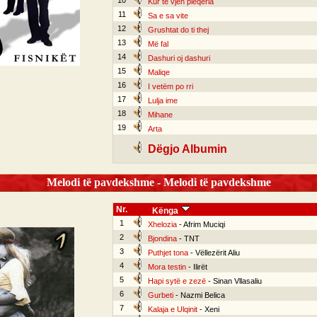
10
Kur të vjen pleqëria
11
Sa e sa vite
12
Grushtat do ti thej
13
Më fal
14
Dashuri oj dashuri
15
Maliqe
16
I vetëm po rri
17
Lulja ime
18
Mihane
19
Arta
Dëgjo Albumin
Melodi të pavdekshme - Melodi të pavdekshme
Nr.
Kënga
1
Xhelozia
- Afrim Muciqi
2
Bjondina
- TNT
3
Puthjet tona
- Vëllezërit Aliu
4
Mora testin
- Ilirët
5
Hapi sytë e zezë
- Sinan Vllasaliu
6
Gurbeti
- Nazmi Belica
7
Kalaja e Ulqinit
- Xeni