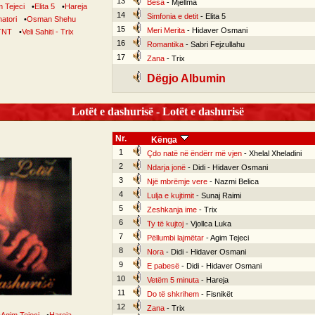
13
Besa
- Mjellma
 Tejeci
•
Elita 5
•
Hareja
14
Simfonia e detit
- Elita 5
natori
•
Osman Shehu
15
Meri Merita
- Hidaver Osmani
TNT
•
Veli Sahiti - Trix
16
Romantika
- Sabri Fejzullahu
17
Zana
- Trix
Dëgjo Albumin
Lotët e dashurisë - Lotët e dashurisë
Nr.
Kënga
1
Çdo natë në ëndërr më vjen
- Xhelal Xheladini
2
Ndarja jonë
- Didi - Hidaver Osmani
3
Një mbrëmje vere
- Nazmi Belica
4
Lulja e kujtimit
- Sunaj Raimi
5
Zeshkanja ime
- Trix
6
Ty të kujtoj
- Vjollca Luka
7
Pëllumbi lajmëtar
- Agim Tejeci
8
Nora
- Didi - Hidaver Osmani
9
E pabesë
- Didi - Hidaver Osmani
10
Vetëm 5 minuta
- Hareja
11
Do të shkrihem
- Fisnikët
12
Zana
- Trix