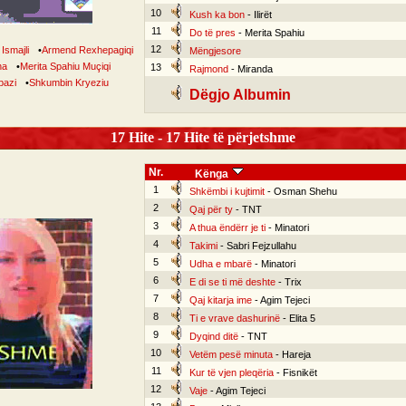
10
Kush ka bon
- Ilirët
11
Do të pres
- Merita Spahiu
12
Ismajli
•
Armend Rexhepagiqi
Mëngjesore
na
•
Merita Spahiu Muçiqi
13
Rajmond
- Miranda
bazi
•
Shkumbin Kryeziu
Dëgjo Albumin
17 Hite - 17 Hite të përjetshme
Nr.
Kënga
1
Shkëmbi i kujtimit
- Osman Shehu
2
Qaj për ty
- TNT
3
A thua ëndërr je ti
- Minatori
4
Takimi
- Sabri Fejzullahu
5
Udha e mbarë
- Minatori
6
E di se ti më deshte
- Trix
7
Qaj kitarja ime
- Agim Tejeci
8
Ti e vrave dashurinë
- Elita 5
9
Dyqind ditë
- TNT
10
Vetëm pesë minuta
- Hareja
11
Kur të vjen pleqëria
- Fisnikët
12
Vaje
- Agim Tejeci