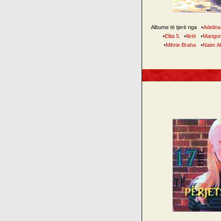
Albume të tjerë nga
•
Adelina 
•
Elita 5
•
Ilirët
•
Marigo
•
Mihrie Braha
•
Naim A