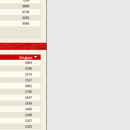
7203
6980
6728
6291
5565
Dëgjuar
2963
2336
2174
2117
1861
1790
1647
1530
1450
1348
1327
1323