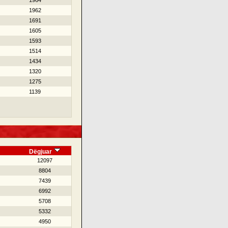
1964
1962
1691
1605
1593
1514
1434
1320
1275
1139
Dëgjuar
12097
8804
7439
6992
5708
5332
4950