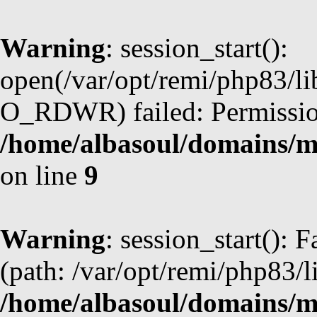
Warning
: session_start():
open(/var/opt/remi/php83/l
O_RDWR) failed: Permission
/home/albasoul/domains/m
on line
9
Warning
: session_start(): F
(path: /var/opt/remi/php83/l
/home/albasoul/domains/m