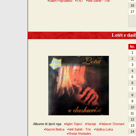
•
Sabri Fejzullahu
•
TNT
•
Veli Sahiti - Trix
16
17
Lotët e dash
Nr.
1
2
3
4
5
6
7
8
9
10
11
12
Albume të tjerë nga
•
Agim Tejeci
•
Hareja
•
Hidaver Osmani
13
•
Nazmi Belica
•
Veli Sahiti - Trix
•
Vjollca Luka
14
•
Xhelal Xheladini