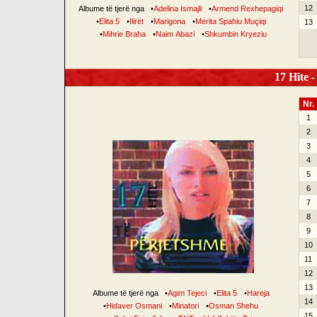
12
Albume të tjerë nga
•
Adelina Ismajli
•
Armend Rexhepagiqi
•
Elita 5
•
Ilirët
•
Marigona
•
Merita Spahiu Muçiqi
13
•
Mihrie Braha
•
Naim Abazi
•
Shkumbin Kryeziu
17 Hite -
Nr.
1
2
3
4
5
6
7
8
9
10
11
12
13
Albume të tjerë nga
•
Agim Tejeci
•
Elita 5
•
Hareja
14
•
Hidaver Osmani
•
Minatori
•
Osman Shehu
15