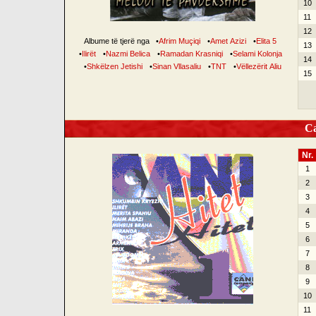
10
11
12
Albume të tjerë nga
•
Afrim Muçiqi
•
Amet Azizi
•
Elita 5
13
•
Ilirët
•
Nazmi Belica
•
Ramadan Krasniqi
•
Selami Kolonja
14
•
Shkëlzen Jetishi
•
Sinan Vllasaliu
•
TNT
•
Vëllezërit Aliu
15
Can
Nr.
1
2
3
4
5
6
7
8
9
10
11