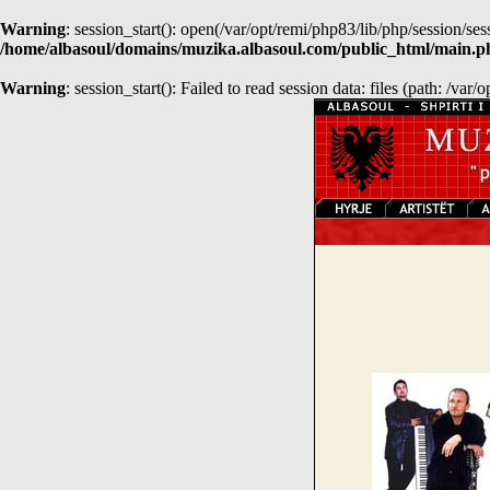
Warning
: session_start(): open(/var/opt/remi/php83/lib/php/sessio
/home/albasoul/domains/muzika.albasoul.com/public_html/main.p
Warning
: session_start(): Failed to read session data: files (path: /var