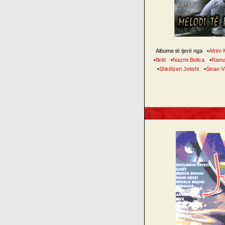
Albume të tjerë nga
•
Afrim 
•
Ilirët
•
Nazmi Belica
•
Rama
•
Shkëlzen Jetishi
•
Sinan Vl