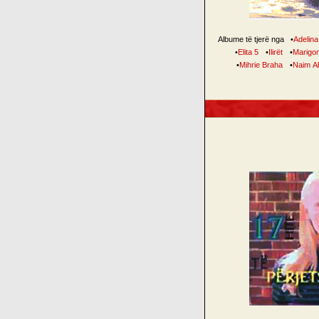
Albume të tjerë nga
•
Adelina 
•
Elita 5
•
Ilirët
•
Marigo
•
Mihrie Braha
•
Naim A