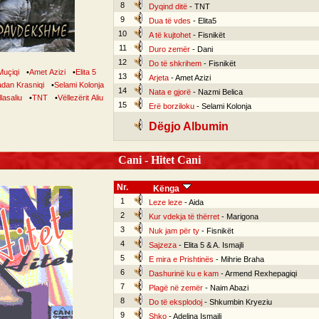
8
Dyqind ditë
- TNT
9
Dua të vdes
- Elita5
10
A të kujtohet
- Fisnikët
11
Duro zemër
- Dani
12
Do të shkrihem
- Fisnikët
Muçiqi
•
Amet Azizi
•
Elita 5
13
Arjeta
- Amet Azizi
dan Krasniqi
•
Selami Kolonja
14
Nata e gjorë
- Nazmi Belica
lasaliu
•
TNT
•
Vëllezërit Aliu
15
Erë borziloku
- Selami Kolonja
Dëgjo Albumin
Cani - Hitet Cani
Nr.
Kënga
1
Leze leze
- Aida
2
Kur vdekja të thërret
- Marigona
3
Nuk jam për ty
- Fisnikët
4
Sajzeza
- Elita 5 & A. Ismajli
5
E mira e Prishtinës
- Mihrie Braha
6
Dashurinë ku e kam
- Armend Rexhepagiqi
7
Plagë në zemër
- Naim Abazi
8
Do të eksplodoj
- Shkumbin Kryeziu
9
Shko
- Adelina Ismajli