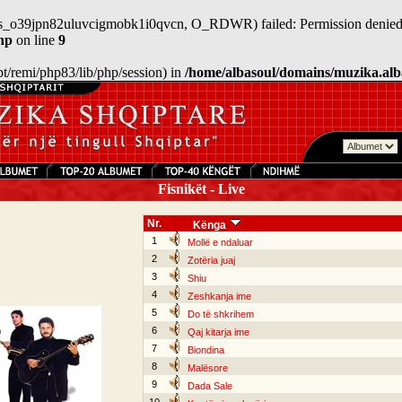
n/sess_o39jpn82uluvcigmobk1i0qvcn, O_RDWR) failed: Permission denied
hp
on line
9
/opt/remi/php83/lib/php/session) in
/home/albasoul/domains/muzika.alb
Fisnikët - Live
Nr.
Kënga
1
Mollë e ndaluar
2
Zotëria juaj
3
Shiu
4
Zeshkanja ime
5
Do të shkrihem
6
Qaj kitarja ime
7
Biondina
8
Malësore
9
Dada Sale