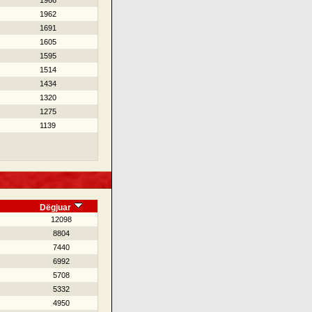
1966
1962
1691
1605
1595
1514
1434
1320
1275
1139
Dëgjuar
12098
8804
7440
6992
5708
5332
4950