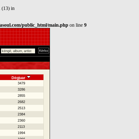
 (13) in
asoul.com/public_html/main.php
on line
9
Dëgjuar
3479
3286
2855
2682
2513
2384
2360
2113
1994