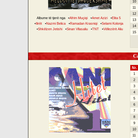
10
11
12
Albume të tjerë nga
•
Afrim Muçiqi
•
Amet Azizi
•
Elita 5
13
•
Ilirët
•
Nazmi Belica
•
Ramadan Krasniqi
•
Selami Kolonja
14
•
Shkëlzen Jetishi
•
Sinan Vllasaliu
•
TNT
•
Vëllezërit Aliu
15
Can
Nr.
1
2
3
4
5
6
7
8
9
10
11