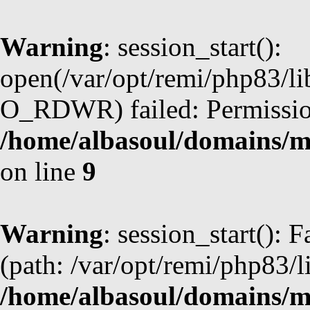
Warning
: session_start():
open(/var/opt/remi/php83/l
O_RDWR) failed: Permission
/home/albasoul/domains/m
on line
9
Warning
: session_start(): F
(path: /var/opt/remi/php83/l
/home/albasoul/domains/m