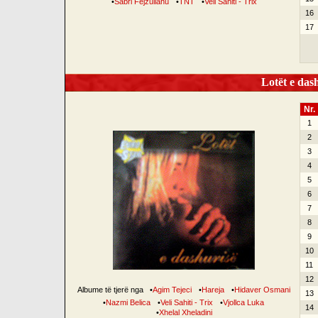
•
Sabri Fejzullahu
•
TNT
•
Veli Sahiti - Trix
16
17
Lotët e dash
Nr.
1
2
3
4
5
6
7
8
9
10
11
12
Albume të tjerë nga
•
Agim Tejeci
•
Hareja
•
Hidaver Osmani
13
•
Nazmi Belica
•
Veli Sahiti - Trix
•
Vjollca Luka
14
•
Xhelal Xheladini