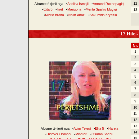
12
Albume të tjerë nga
•
Adelina Ismajli
•
Armend Rexhepagiqi
•
Elita 5
•
Ilirët
•
Marigona
•
Merita Spahiu Muçiqi
13
•
Mihrie Braha
•
Naim Abazi
•
Shkumbin Kryeziu
17 Hite -
Nr.
1
2
3
4
5
6
7
8
9
10
11
12
13
Albume të tjerë nga
•
Agim Tejeci
•
Elita 5
•
Hareja
14
•
Hidaver Osmani
•
Minatori
•
Osman Shehu
15