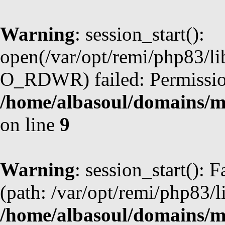
Warning
: session_start():
open(/var/opt/remi/php83/l
O_RDWR) failed: Permission
/home/albasoul/domains/m
on line
9
Warning
: session_start(): F
(path: /var/opt/remi/php83/l
/home/albasoul/domains/m