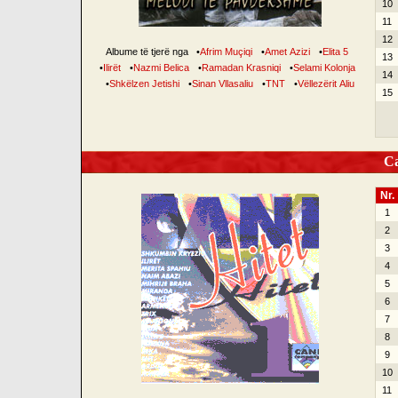
10
11
12
Albume të tjerë nga
•
Afrim Muçiqi
•
Amet Azizi
•
Elita 5
13
•
Ilirët
•
Nazmi Belica
•
Ramadan Krasniqi
•
Selami Kolonja
14
•
Shkëlzen Jetishi
•
Sinan Vllasaliu
•
TNT
•
Vëllezërit Aliu
15
Can
Nr.
1
2
3
4
5
6
7
8
9
10
11