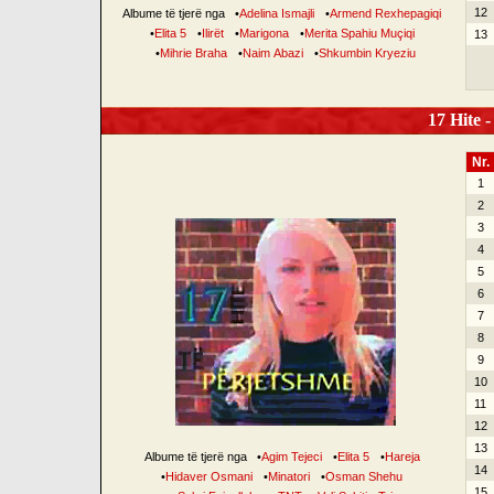
12
Albume të tjerë nga
•
Adelina Ismajli
•
Armend Rexhepagiqi
•
Elita 5
•
Ilirët
•
Marigona
•
Merita Spahiu Muçiqi
13
•
Mihrie Braha
•
Naim Abazi
•
Shkumbin Kryeziu
17 Hite -
Nr.
1
2
3
4
5
6
7
8
9
10
11
12
13
Albume të tjerë nga
•
Agim Tejeci
•
Elita 5
•
Hareja
14
•
Hidaver Osmani
•
Minatori
•
Osman Shehu
15