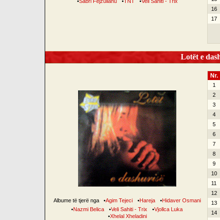
•
Sabri Fejzullahu
•
TNT
•
Veli Sahiti - Trix
16
17
Lotët e dash
Nr.
1
2
3
4
5
6
7
8
9
10
11
12
Albume të tjerë nga
•
Agim Tejeci
•
Hareja
•
Hidaver Osmani
13
•
Nazmi Belica
•
Veli Sahiti - Trix
•
Vjollca Luka
14
•
Xhelal Xheladini