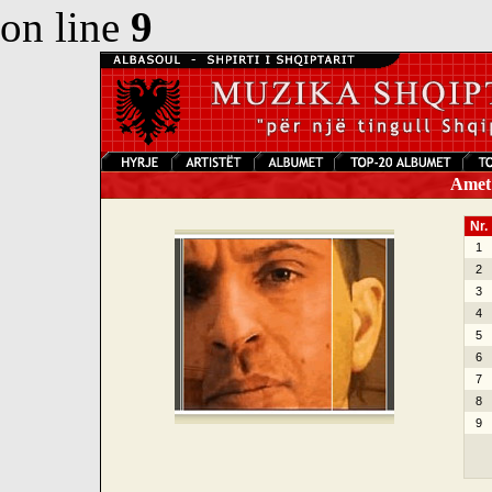
on line
9
Amet A
Nr.
1
2
3
4
5
6
7
8
9