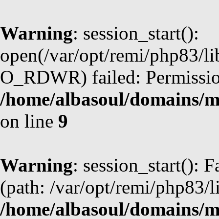
Warning
: session_start():
open(/var/opt/remi/php83/l
O_RDWR) failed: Permission
/home/albasoul/domains/m
on line
9
Warning
: session_start(): F
(path: /var/opt/remi/php83/l
/home/albasoul/domains/m