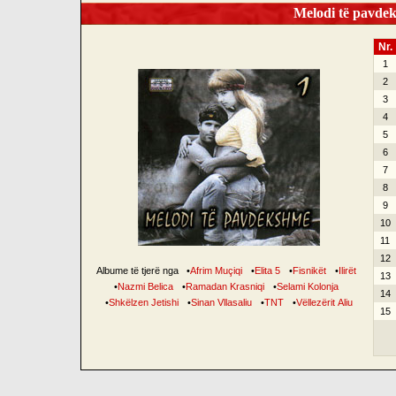
Melodi të pavdek
Nr.
1
2
3
4
5
6
7
8
9
10
11
12
Albume të tjerë nga
•
Afrim Muçiqi
•
Elita 5
•
Fisnikët
•
Ilirët
13
•
Nazmi Belica
•
Ramadan Krasniqi
•
Selami Kolonja
14
•
Shkëlzen Jetishi
•
Sinan Vllasaliu
•
TNT
•
Vëllezërit Aliu
15