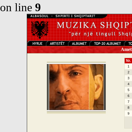
on line
9
Amet A
Nr.
1
2
3
4
5
6
7
8
9