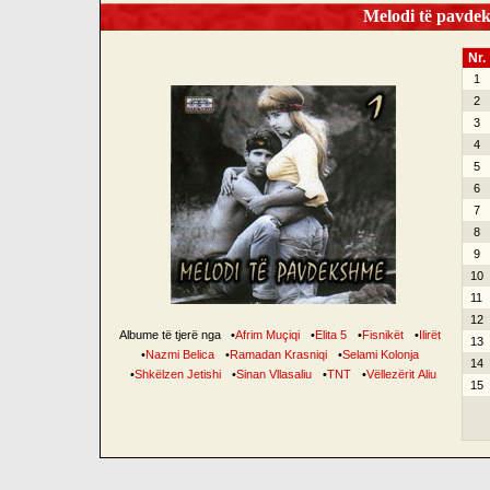
Melodi të pavdek
Nr.
1
2
3
4
5
6
7
8
9
10
11
12
Albume të tjerë nga
•
Afrim Muçiqi
•
Elita 5
•
Fisnikët
•
Ilirët
13
•
Nazmi Belica
•
Ramadan Krasniqi
•
Selami Kolonja
14
•
Shkëlzen Jetishi
•
Sinan Vllasaliu
•
TNT
•
Vëllezërit Aliu
15