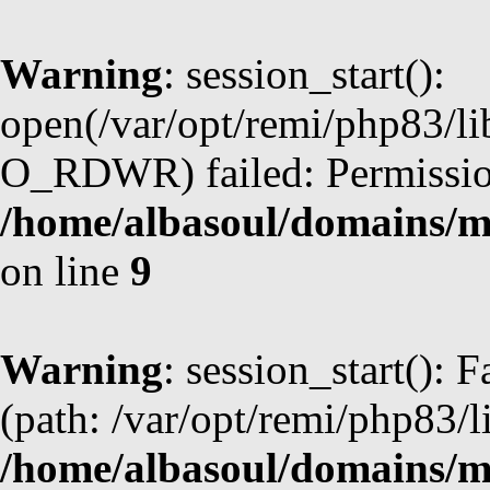
Warning
: session_start():
open(/var/opt/remi/php83/l
O_RDWR) failed: Permission
/home/albasoul/domains/m
on line
9
Warning
: session_start(): F
(path: /var/opt/remi/php83/l
/home/albasoul/domains/m