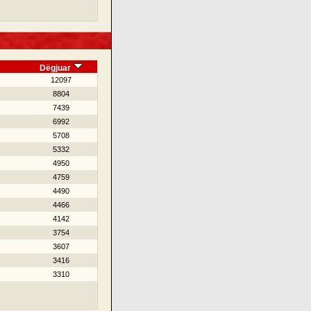
Dëgjuar
12097
8804
7439
6992
5708
5332
4950
4759
4490
4466
4142
3754
3607
3416
3310