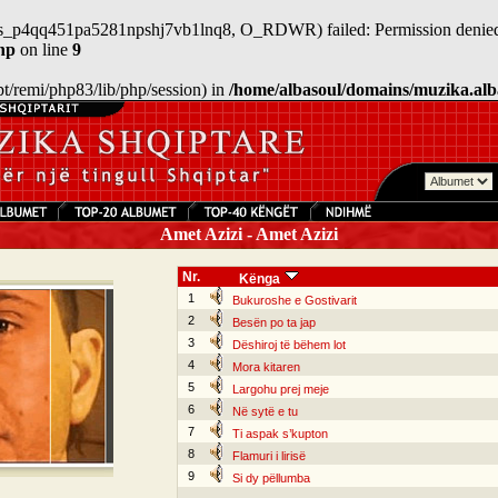
n/sess_p4qq451pa5281npshj7vb1lnq8, O_RDWR) failed: Permission denied
hp
on line
9
/opt/remi/php83/lib/php/session) in
/home/albasoul/domains/muzika.alb
Amet Azizi - Amet Azizi
Nr.
Kënga
1
Bukuroshe e Gostivarit
2
Besën po ta jap
3
Dëshiroj të bëhem lot
4
Mora kitaren
5
Largohu prej meje
6
Në sytë e tu
7
Ti aspak s’kupton
8
Flamuri i lirisë
9
Si dy pëllumba