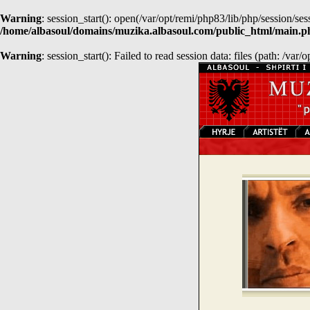
Warning
: session_start(): open(/var/opt/remi/php83/lib/php/sessio
/home/albasoul/domains/muzika.albasoul.com/public_html/main.p
Warning
: session_start(): Failed to read session data: files (path: /var