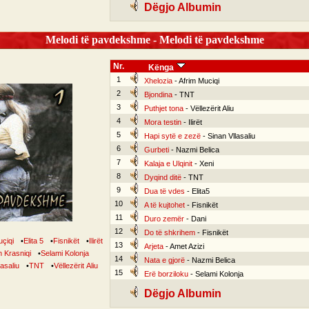
Dëgjo Albumin
Melodi të pavdekshme - Melodi të pavdekshme
Nr.
Kënga
1
Xhelozia
- Afrim Muciqi
2
Bjondina
- TNT
3
Puthjet tona
- Vëllezërit Aliu
4
Mora testin
- Ilirët
5
Hapi sytë e zezë
- Sinan Vllasaliu
6
Gurbeti
- Nazmi Belica
7
Kalaja e Ulqinit
- Xeni
8
Dyqind ditë
- TNT
9
Dua të vdes
- Elita5
10
A të kujtohet
- Fisnikët
11
Duro zemër
- Dani
12
Do të shkrihem
- Fisnikët
uçiqi
•
Elita 5
•
Fisnikët
•
Ilirët
13
Arjeta
- Amet Azizi
Krasniqi
•
Selami Kolonja
14
Nata e gjorë
- Nazmi Belica
lasaliu
•
TNT
•
Vëllezërit Aliu
15
Erë borziloku
- Selami Kolonja
Dëgjo Albumin