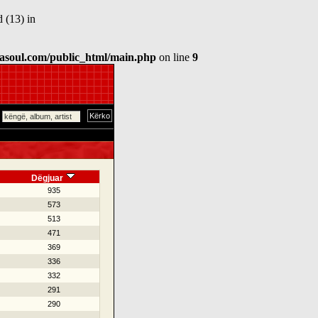
 (13) in
asoul.com/public_html/main.php
on line
9
Dëgjuar
935
573
513
471
369
336
332
291
290