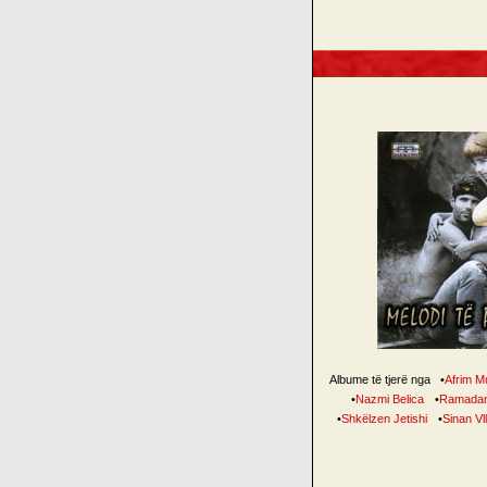
Albume të tjerë nga
•
Afrim M
•
Nazmi Belica
•
Ramadan 
•
Shkëlzen Jetishi
•
Sinan Vl