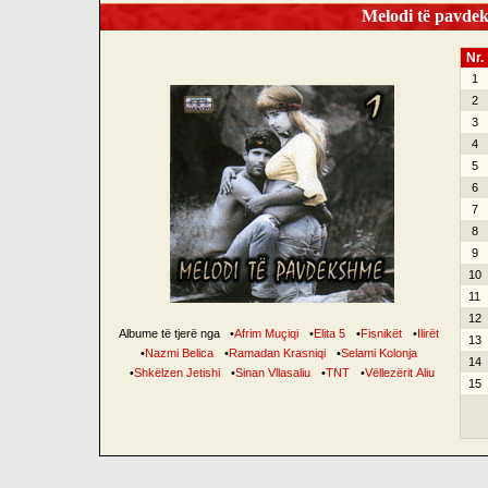
Melodi të pavdek
Nr.
1
2
3
4
5
6
7
8
9
10
11
12
Albume të tjerë nga
•
Afrim Muçiqi
•
Elita 5
•
Fisnikët
•
Ilirët
13
•
Nazmi Belica
•
Ramadan Krasniqi
•
Selami Kolonja
14
•
Shkëlzen Jetishi
•
Sinan Vllasaliu
•
TNT
•
Vëllezërit Aliu
15