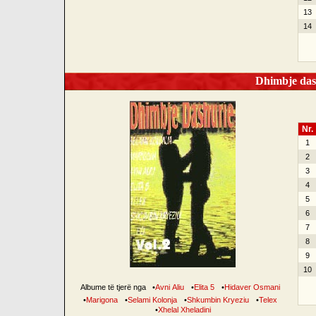
13
14
Dhimbje dash
Nr.
1
2
3
4
5
6
7
8
9
10
Albume të tjerë nga
•
Avni Aliu
•
Elita 5
•
Hidaver Osmani
•
Marigona
•
Selami Kolonja
•
Shkumbin Kryeziu
•
Telex
•
Xhelal Xheladini