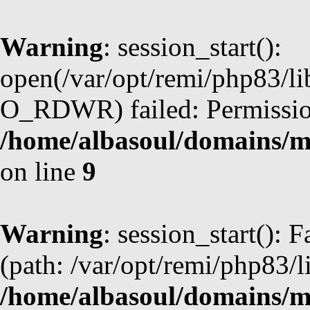
Warning
: session_start():
open(/var/opt/remi/php83/l
O_RDWR) failed: Permission
/home/albasoul/domains/m
on line
9
Warning
: session_start(): F
(path: /var/opt/remi/php83/l
/home/albasoul/domains/m