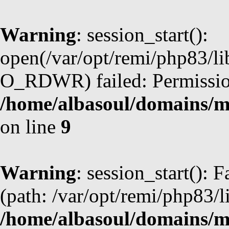
Warning
: session_start():
open(/var/opt/remi/php83/l
O_RDWR) failed: Permission
/home/albasoul/domains/m
on line
9
Warning
: session_start(): F
(path: /var/opt/remi/php83/l
/home/albasoul/domains/m