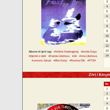
3
4
5
6
7
8
9
10
11
12
13
Albume të tjerë nga
•
Arbërie Hadergjonaj
•
Aurela Gaçe
14
•
Djemtë e detit
•
Eranda Libohova
•
Gili
•
Irma Libohova
•
Leonora Jakupi
•
Mira Konçi
•
Rovena Dilo
•
RTSH
Zëri i Kërçov
Nr.
1
2
3
4
5