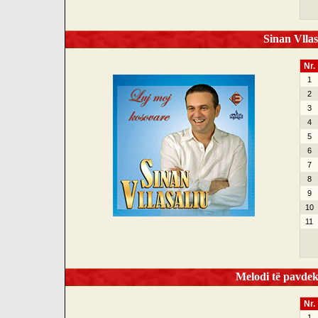
Sinan Vllas
Nr.
1
2
3
4
5
6
7
8
9
10
11
Melodi të pavdek
Nr.
1