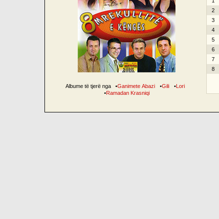
1
2
3
4
5
6
7
8
Albume të tjerë nga
•
Ganimete Abazi
•
Gili
•
Lori
•
Ramadan Krasniqi