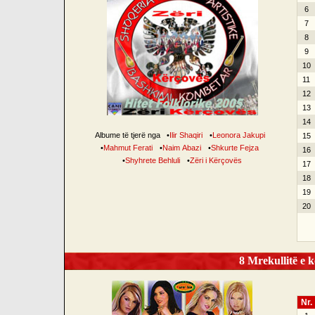
6
7
8
9
10
11
12
13
14
Albume të tjerë nga
•
Ilir Shaqiri
•
Leonora Jakupi
15
•
Mahmut Ferati
•
Naim Abazi
•
Shkurte Fejza
16
•
Shyhrete Behluli
•
Zëri i Kërçovës
17
18
19
20
8 Mrekullitë e k
Nr.