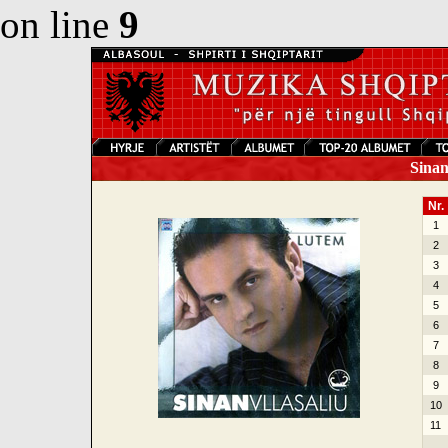
on line
9
Sinan 
Nr.
1
2
3
4
5
6
7
8
9
10
11