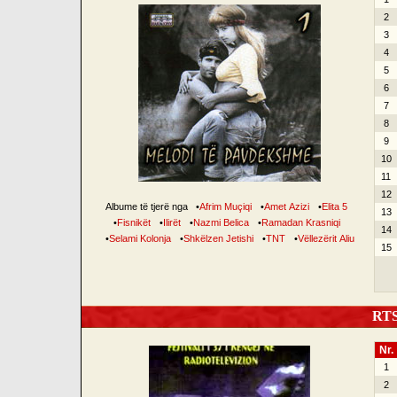
2
3
4
5
6
7
8
9
10
11
12
Albume të tjerë nga
•
Afrim Muçiqi
•
Amet Azizi
•
Elita 5
13
•
Fisnikët
•
Ilirët
•
Nazmi Belica
•
Ramadan Krasniqi
14
•
Selami Kolonja
•
Shkëlzen Jetishi
•
TNT
•
Vëllezërit Aliu
15
RTSH
Nr.
1
2