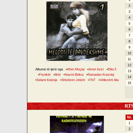
2
3
4
5
6
7
8
9
10
11
12
Albume të tjerë nga
•
Afrim Muçiqi
•
Amet Azizi
•
Elita 5
13
•
Fisnikët
•
Ilirët
•
Nazmi Belica
•
Ramadan Krasniqi
14
•
Selami Kolonja
•
Shkëlzen Jetishi
•
TNT
•
Vëllezërit Aliu
15
RTSH
Nr.
1
2