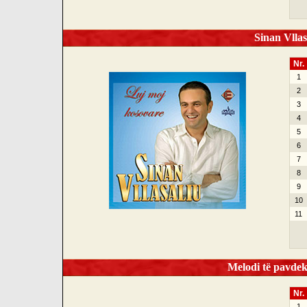
Sinan Vllas
Nr.
1
2
3
4
5
6
7
8
9
10
11
Melodi të pavdek
Nr.
1