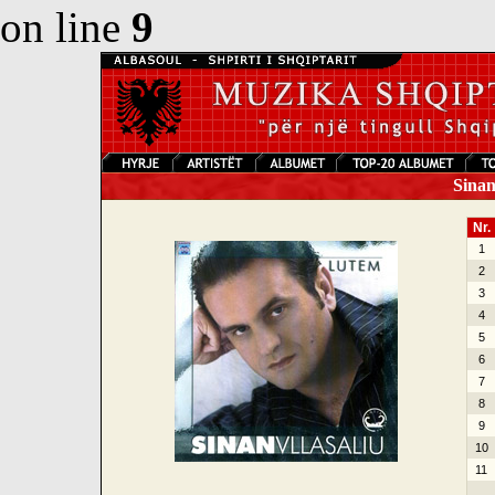
on line
9
Sinan 
Nr.
1
2
3
4
5
6
7
8
9
10
11