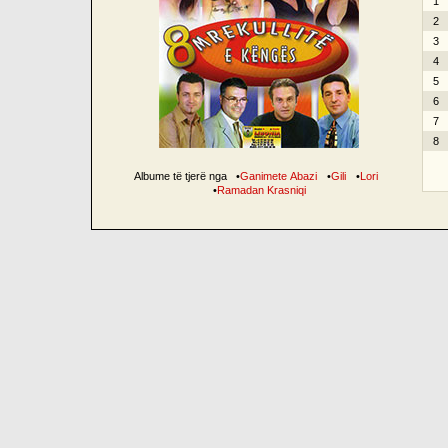
1
2
3
4
5
6
7
8
Albume të tjerë nga
•
Ganimete Abazi
•
Gili
•
Lori
•
Ramadan Krasniqi