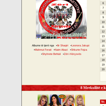
6
7
8
9
10
11
12
13
14
Albume të tjerë nga
•
Ilir Shaqiri
•
Leonora Jakupi
15
•
Mahmut Ferati
•
Naim Abazi
•
Shkurte Fejza
16
•
Shyhrete Behluli
•
Zëri i Kërçovës
17
18
19
20
8 Mrekullitë e k
Nr.