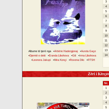
3
4
5
6
7
8
9
10
11
12
13
Albume të tjerë nga
•
Arbërie Hadergjonaj
•
Aurela Gaçe
14
•
Djemtë e detit
•
Eranda Libohova
•
Gili
•
Irma Libohova
•
Leonora Jakupi
•
Mira Konçi
•
Rovena Dilo
•
RTSH
Zëri i Kërçov
Nr.
1
2
3
4
5