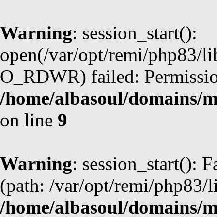
Warning
: session_start():
open(/var/opt/remi/php83/li
O_RDWR) failed: Permission
/home/albasoul/domains/m
on line
9
Warning
: session_start(): F
(path: /var/opt/remi/php83/l
/home/albasoul/domains/m