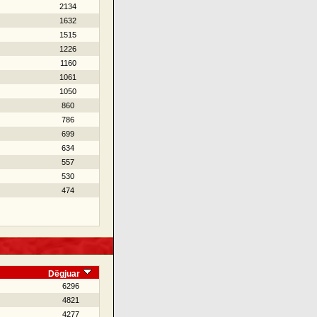
2134
1632
1515
1226
1160
1061
1050
860
786
699
634
557
530
474
Dëgjuar
6296
4821
4277