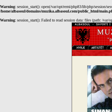
Warning
: session_start(): open(/var/opt/remi/php83/lib/php/sessio
/home/albasoul/domains/muzika.albasoul.com/public_html/main.p
Warning
: session_start(): Failed to read session data: files (path: /var