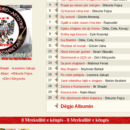
4
Prapë po nisem për mërgim
- Shkurte Fejza
5
Oj Kosovë nëna ime
- Shkurte Fejza
6
Dy avionë
- Gëzim Ahmetaj
7
Gjallë a vdek nusen t’ma bini
- Rapsodët
8
Gjaku shqipes me dy krena
- Dida, Cela, Kovaçi
9
Erdha nga Kosova
- Zyle Krasniqi
10
Isa Boletini
- Dida, Cela, Kovaçi
11
Plumbat në konak
- Gëzim Jaha
12
Niset trimi për gurbet
- Sinan Vllasaliu
13
Dëshmorët e UÇK-së
- Zëri i Kërçovës
14
Sa jemi shqiptarë
- Mahmut Ferati
 Shaqiri
•
Leonora Jakupi
15
Moj Shqipëri
- Shyhrete Behluli
 Abazi
•
Shkurte Fejza
16
Po vritet pafajsia
- Leonora Jakupi
•
Zëri i Kërçovës
17
Janë mbledhur bijtë e shqipes
- Bekim Ibrahimi
18
Zemra e Kumanovës
- Ilir Shaqiri
19
Kosova ime
- Naim Abazi
20
Për dëshmorin Afrim Kalanica
- Shkurte Fejza
Dëgjo Albumin
8 Mrekullitë e këngës - 8 Mrekullitë e këngës