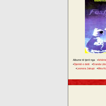
Albume të tjerë nga
•
Arbëri
•
Djemtë e detit
•
Eranda Lib
•
Leonora Jakupi
•
Mira K