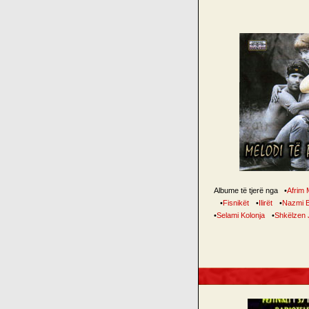
Albume të tjerë nga
•
Afrim 
•
Fisnikët
•
Ilirët
•
Nazmi B
•
Selami Kolonja
•
Shkëlzen J