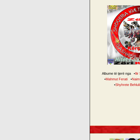
Albume të tjerë nga
•
Ilir
•
Mahmut Ferati
•
Naim
•
Shyhrete Behluli