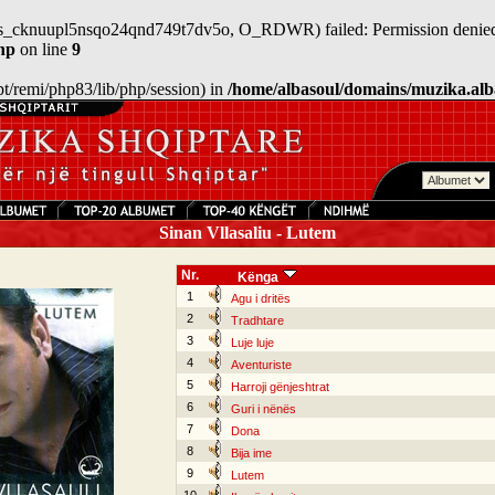
n/sess_cknuupl5nsqo24qnd749t7dv5o, O_RDWR) failed: Permission denied
hp
on line
9
/opt/remi/php83/lib/php/session) in
/home/albasoul/domains/muzika.alb
Sinan Vllasaliu - Lutem
Nr.
Kënga
1
Agu i dritës
2
Tradhtare
3
Luje luje
4
Aventuriste
5
Harroji gënjeshtrat
6
Guri i nënës
7
Dona
8
Bija ime
9
Lutem