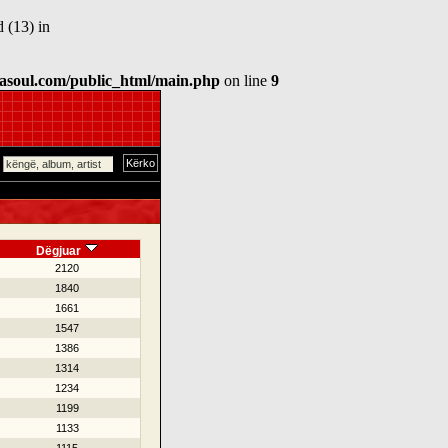
 (13) in
asoul.com/public_html/main.php
on line
9
Dëgjuar
2120
1840
1661
1547
1386
1314
1234
1199
1133