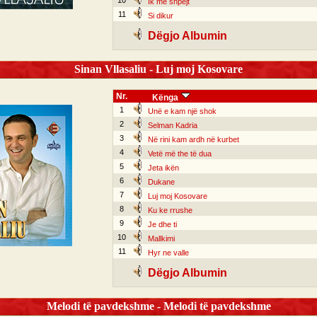
10
Ik më shpejt
11
Si dikur
Dëgjo Albumin
Sinan Vllasaliu - Luj moj Kosovare
Nr.
Kënga
1
Unë e kam një shok
2
Selman Kadria
3
Në rini kam ardh në kurbet
4
Vetë më the të dua
5
Jeta ikën
6
Dukane
7
Luj moj Kosovare
8
Ku ke rrushe
9
Je dhe ti
10
Mallkimi
11
Hyr ne valle
Dëgjo Albumin
Melodi të pavdekshme - Melodi të pavdekshme