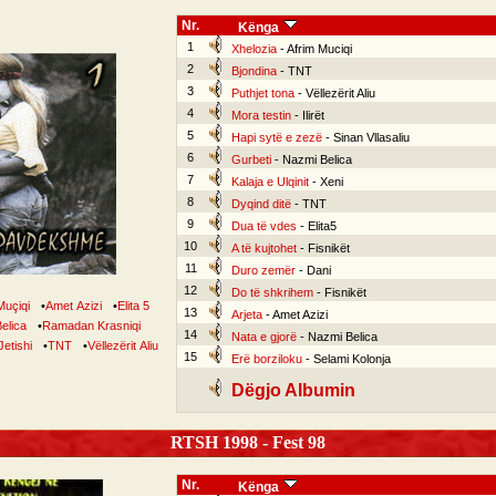
Nr.
Kënga
1
Xhelozia
- Afrim Muciqi
2
Bjondina
- TNT
3
Puthjet tona
- Vëllezërit Aliu
4
Mora testin
- Ilirët
5
Hapi sytë e zezë
- Sinan Vllasaliu
6
Gurbeti
- Nazmi Belica
7
Kalaja e Ulqinit
- Xeni
8
Dyqind ditë
- TNT
9
Dua të vdes
- Elita5
10
A të kujtohet
- Fisnikët
11
Duro zemër
- Dani
12
Do të shkrihem
- Fisnikët
Muçiqi
•
Amet Azizi
•
Elita 5
13
Arjeta
- Amet Azizi
elica
•
Ramadan Krasniqi
14
Nata e gjorë
- Nazmi Belica
etishi
•
TNT
•
Vëllezërit Aliu
15
Erë borziloku
- Selami Kolonja
Dëgjo Albumin
RTSH 1998 - Fest 98
Nr.
Kënga