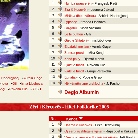
1
Humba pranverën
- Françesk Radi
2
S'ta lë Kosovën
- Leonora Jakupi
3
Mirësia dhe e vërteta
- Arbërie Hadergjonaj
4
Lypsarja
- Eranda Libohova
5
Largohu
- Sinan Vllasaliu
6
Le të puthen
- Gili
7
Gjethe Shtatori
- Irma Libohova
8
E pafajshme jam
- Aurela Gaçe
9
Zemrat presin
- Mira Konçi
10
Kohë pa ty
- Djemtë e detit
11
Fjalët e fundit
- Rovena Dilo
12
Fjalët e fundit
- Grupi Parakoha
13
Egnatia
- K. Pope e Grupi
e Hadergjonaj
•
Aurela Gaçe
14
ohova
•
Gili
•
Irma Libohova
Në këngën time u shlodha
- J. Pasho
onçi
•
Rovena Dilo
•
RTSH
Dëgjo Albumin
Zëri i Kërçovës - Hitet Folklorike 2005
Nr.
Kënga
1
Dasma e Kosovës
- Lekë Dedevukaj
2
Oj serbi oj shtrigë e vjetër
- Rapsodët e Kukësit
3
Vjen nga zemra e Shqipërisë nënë
- Halit Gashi