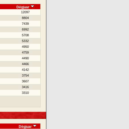
Dëgjuar
12097
8804
7439
6992
5708
5332
4950
4759
4490
4466
4142
3754
3607
3416
3310
Dëgjuar