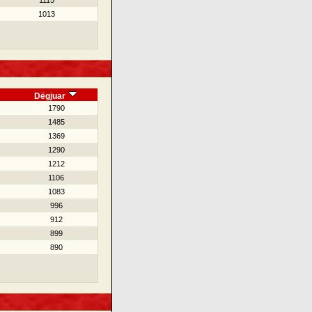
1115
1013
Dëgjuar
1790
1485
1369
1290
1212
1106
1083
996
912
899
890