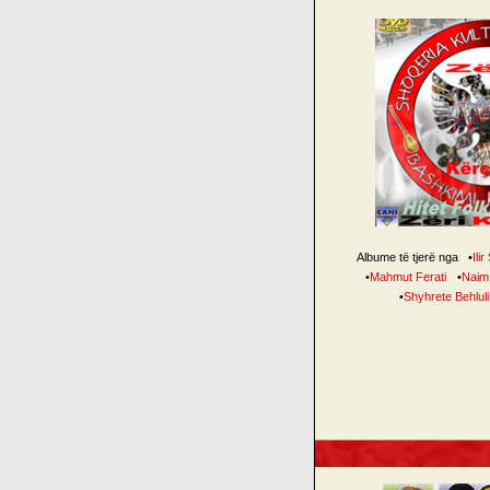
Albume të tjerë nga
•
Ilir
•
Mahmut Ferati
•
Naim
•
Shyhrete Behluli