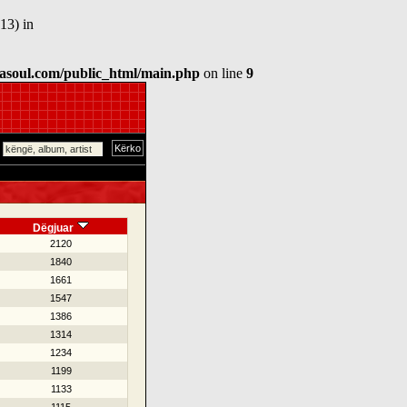
13) in
asoul.com/public_html/main.php
on line
9
Dëgjuar
2120
1840
1661
1547
1386
1314
1234
1199
1133