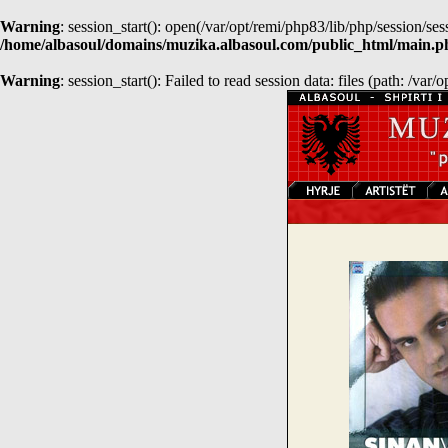
Warning
: session_start(): open(/var/opt/remi/php83/lib/php/session
/home/albasoul/domains/muzika.albasoul.com/public_html/main.p
Warning
: session_start(): Failed to read session data: files (path: /var