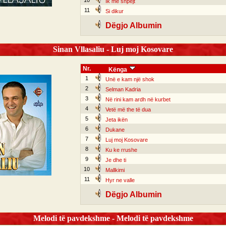
10
Ik më shpejt
11
Si dikur
Dëgjo Albumin
Sinan Vllasaliu - Luj moj Kosovare
Nr.
Kënga
1
Unë e kam një shok
2
Selman Kadria
3
Në rini kam ardh në kurbet
4
Vetë më the të dua
5
Jeta ikën
6
Dukane
7
Luj moj Kosovare
8
Ku ke rrushe
9
Je dhe ti
10
Mallkimi
11
Hyr ne valle
Dëgjo Albumin
Melodi të pavdekshme - Melodi të pavdekshme