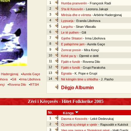
1
Humba pranverën
- Françesk Radi
2
S'ta lë Kosovën
- Leonora Jakupi
3
Mirësia dhe e vërteta
- Arbërie Hadergjonaj
4
Lypsarja
- Eranda Libohova
5
Largohu
- Sinan Vllasaliu
6
Le të puthen
- Gili
7
Gjethe Shtatori
- Irma Libohova
8
E pafajshme jam
- Aurela Gaçe
9
Zemrat presin
- Mira Konçi
10
Kohë pa ty
- Djemtë e detit
11
Fjalët e fundit
- Rovena Dilo
12
Fjalët e fundit
- Grupi Parakoha
13
Egnatia
- K. Pope e Grupi
e Hadergjonaj
•
Aurela Gaçe
14
ohova
•
Gili
•
Irma Libohova
Në këngën time u shlodha
- J. Pasho
onçi
•
Rovena Dilo
•
RTSH
Dëgjo Albumin
Zëri i Kërçovës - Hitet Folklorike 2005
Nr.
Kënga
1
Dasma e Kosovës
- Lekë Dedevukaj
2
Oj serbi oj shtrigë e vjetër
- Rapsodët e Kukësit
3
Vjen nga zemra e Shqipërisë nënë
- Halit Gashi