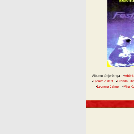
Albume të tjerë nga
•
Arbëri
•
Djemtë e detit
•
Eranda Lib
•
Leonora Jakupi
•
Mira K