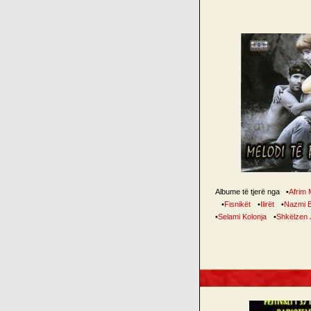
Albume të tjerë nga
•
Afrim 
•
Fisnikët
•
Ilirët
•
Nazmi B
•
Selami Kolonja
•
Shkëlzen J