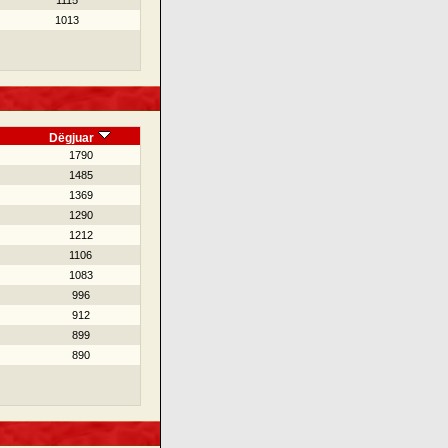
1115
1013
Dëgjuar
1790
1485
1369
1290
1212
1106
1083
996
912
899
890