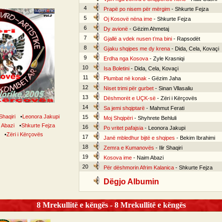
4
Prapë po nisem për mërgim
- Shkurte Fejza
5
Oj Kosovë nëna ime
- Shkurte Fejza
6
Dy avionë
- Gëzim Ahmetaj
7
Gjallë a vdek nusen t’ma bini
- Rapsodët
8
Gjaku shqipes me dy krena
- Dida, Cela, Kovaçi
9
Erdha nga Kosova
- Zyle Krasniqi
10
Isa Boletini
- Dida, Cela, Kovaçi
11
Plumbat në konak
- Gëzim Jaha
12
Niset trimi për gurbet
- Sinan Vllasaliu
13
Dëshmorët e UÇK-së
- Zëri i Kërçovës
14
Sa jemi shqiptarë
- Mahmut Ferati
 Shaqiri
•
Leonora Jakupi
15
Moj Shqipëri
- Shyhrete Behluli
 Abazi
•
Shkurte Fejza
16
Po vritet pafajsia
- Leonora Jakupi
•
Zëri i Kërçovës
17
Janë mbledhur bijtë e shqipes
- Bekim Ibrahimi
18
Zemra e Kumanovës
- Ilir Shaqiri
19
Kosova ime
- Naim Abazi
20
Për dëshmorin Afrim Kalanica
- Shkurte Fejza
Dëgjo Albumin
8 Mrekullitë e këngës - 8 Mrekullitë e këngës