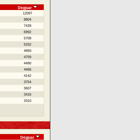
Dëgjuar
12097
8804
7439
6992
5708
5332
4950
4759
4490
4466
4142
3754
3607
3416
3310
Dëgjuar