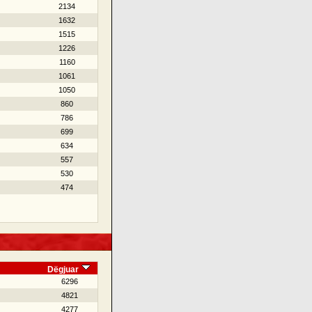
2134
1632
1515
1226
1160
1061
1050
860
786
699
634
557
530
474
Dëgjuar
6296
4821
4277