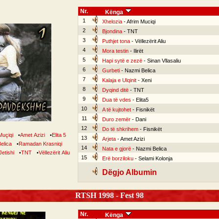
Nr.
Kënga
1
Xhelozia
- Afrim Muciqi
2
Bjondina
- TNT
3
Puthjet tona
- Vëllezërit Aliu
4
Mora testin
- Ilirët
5
Hapi sytë e zezë
- Sinan Vllasaliu
6
Gurbeti
- Nazmi Belica
7
Kalaja e Ulqinit
- Xeni
8
Dyqind ditë
- TNT
9
Dua të vdes
- Elita5
10
A të kujtohet
- Fisnikët
11
Duro zemër
- Dani
12
Do të shkrihem
- Fisnikët
Muçiqi
•
Amet Azizi
•
Elita 5
13
Arjeta
- Amet Azizi
elica
•
Ramadan Krasniqi
14
Nata e gjorë
- Nazmi Belica
etishi
•
TNT
•
Vëllezërit Aliu
15
Erë borziloku
- Selami Kolonja
Dëgjo Albumin
RTSH 1998 - Fest 98
Nr.
Kënga