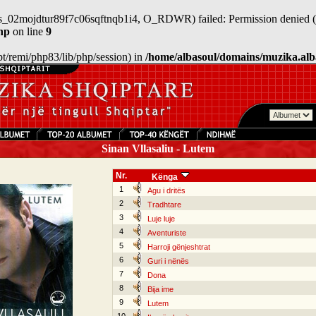
/sess_02mojdtur89f7c06sqftnqb1i4, O_RDWR) failed: Permission denied (
hp
on line
9
/opt/remi/php83/lib/php/session) in
/home/albasoul/domains/muzika.alb
Sinan Vllasaliu - Lutem
Nr.
Kënga
1
Agu i dritës
2
Tradhtare
3
Luje luje
4
Aventuriste
5
Harroji gënjeshtrat
6
Guri i nënës
7
Dona
8
Bija ime
9
Lutem