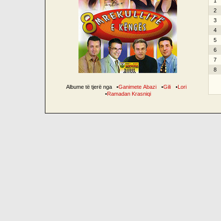
1
2
3
4
5
6
7
8
Albume të tjerë nga
•
Ganimete Abazi
•
Gili
•
Lori
•
Ramadan Krasniqi