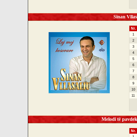
Sinan Vllas
Nr.
1
2
3
4
5
6
7
8
9
10
11
Melodi të pavdek
Nr.
1