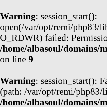
Warning
: session_start():
open(/var/opt/remi/php83/l
O_RDWR) failed: Permission
/home/albasoul/domains/m
on line
9
Warning
: session_start(): F
(path: /var/opt/remi/php83/l
/home/albasoul/domains/m