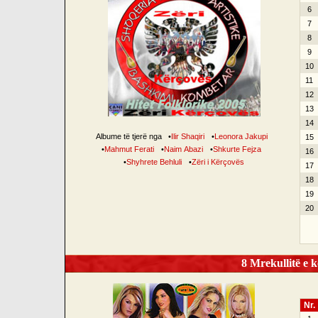
6
7
8
9
10
11
12
13
14
Albume të tjerë nga
•
Ilir Shaqiri
•
Leonora Jakupi
15
•
Mahmut Ferati
•
Naim Abazi
•
Shkurte Fejza
16
•
Shyhrete Behluli
•
Zëri i Kërçovës
17
18
19
20
8 Mrekullitë e k
Nr.