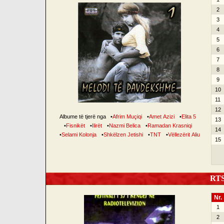
2
3
4
5
6
7
8
9
10
11
12
Albume të tjerë nga
•
Afrim Muçiqi
•
Amet Azizi
•
Elita 5
13
•
Fisnikët
•
Ilirët
•
Nazmi Belica
•
Ramadan Krasniqi
14
•
Selami Kolonja
•
Shkëlzen Jetishi
•
TNT
•
Vëllezërit Aliu
15
RTSH
Nr.
1
2