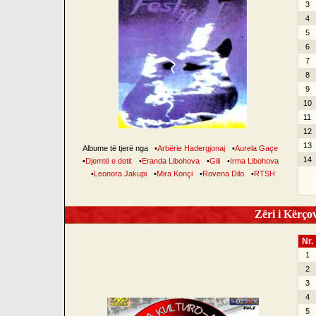
3
4
5
6
7
8
9
10
11
12
13
Albume të tjerë nga
•
Arbërie Hadergjonaj
•
Aurela Gaçe
14
•
Djemtë e detit
•
Eranda Libohova
•
Gili
•
Irma Libohova
•
Leonora Jakupi
•
Mira Konçi
•
Rovena Dilo
•
RTSH
Zëri i Kërçov
Nr.
1
2
3
4
5