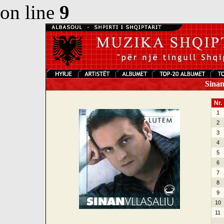
on line
9
Sinan 
Nr.
1
2
3
4
5
6
7
8
9
10
11