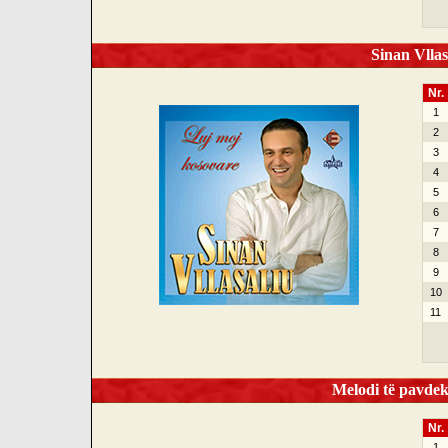
Sinan Vllas
Nr.
1
2
3
4
5
6
7
8
9
10
11
Melodi të pavdek
Nr.
1