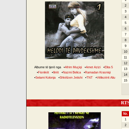
2
3
4
5
6
7
8
9
10
11
12
Albume të tjerë nga
•
Afrim Muçiqi
•
Amet Azizi
•
Elita 5
13
•
Fisnikët
•
Ilirët
•
Nazmi Belica
•
Ramadan Krasniqi
14
•
Selami Kolonja
•
Shkëlzen Jetishi
•
TNT
•
Vëllezërit Aliu
15
RTSH
Nr.
1
2