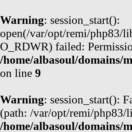
Warning
: session_start():
open(/var/opt/remi/php83/l
O_RDWR) failed: Permission
/home/albasoul/domains/m
on line
9
Warning
: session_start(): F
(path: /var/opt/remi/php83/l
/home/albasoul/domains/m