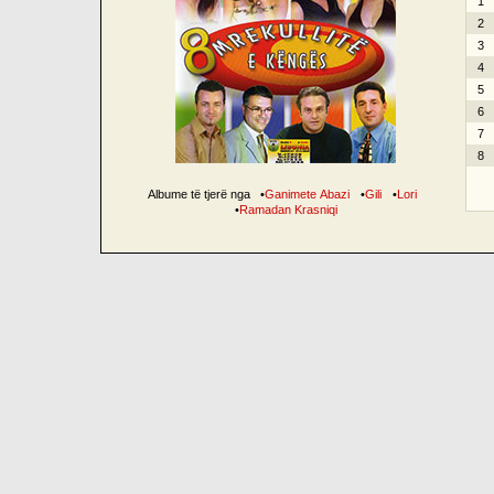
1
2
3
4
5
6
7
8
Albume të tjerë nga
•
Ganimete Abazi
•
Gili
•
Lori
•
Ramadan Krasniqi