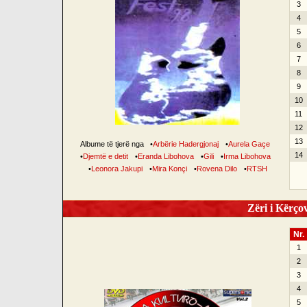
3
4
5
6
7
8
9
10
11
12
13
Albume të tjerë nga
•
Arbërie Hadergjonaj
•
Aurela Gaçe
14
•
Djemtë e detit
•
Eranda Libohova
•
Gili
•
Irma Libohova
•
Leonora Jakupi
•
Mira Konçi
•
Rovena Dilo
•
RTSH
Zëri i Kërçov
Nr.
1
2
3
4
5