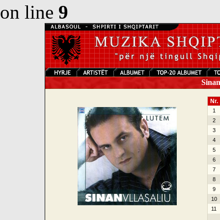
on line
9
Sinan 
Nr.
1
2
3
4
5
6
7
8
9
10
11