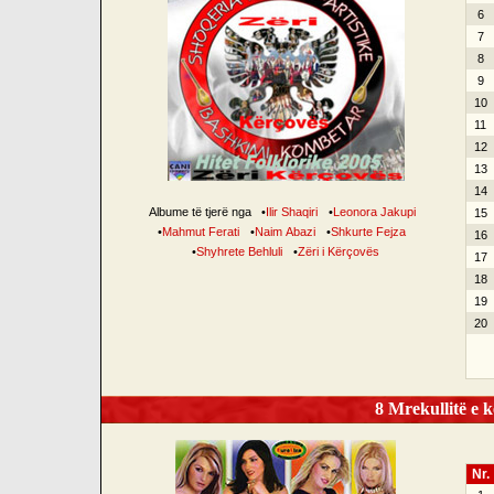
6
7
8
9
10
11
12
13
14
Albume të tjerë nga
•
Ilir Shaqiri
•
Leonora Jakupi
15
•
Mahmut Ferati
•
Naim Abazi
•
Shkurte Fejza
16
•
Shyhrete Behluli
•
Zëri i Kërçovës
17
18
19
20
8 Mrekullitë e k
Nr.