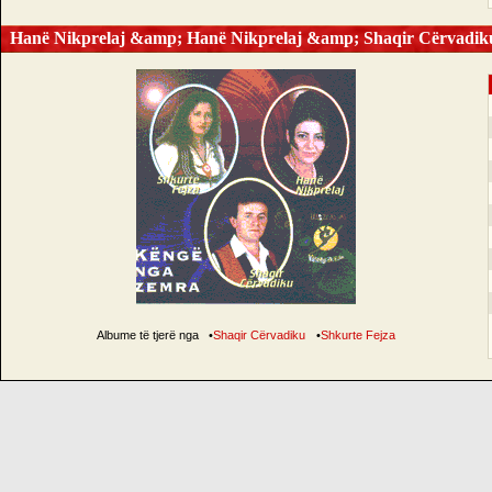
Hanë Nikprelaj &amp; Hanë Nikprelaj &amp; Shaqir Cërvadik
Albume të tjerë nga
•
Shaqir Cërvadiku
•
Shkurte Fejza