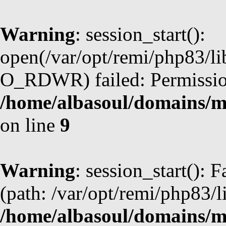
Warning
: session_start():
open(/var/opt/remi/php83/li
O_RDWR) failed: Permission
/home/albasoul/domains/m
on line
9
Warning
: session_start(): F
(path: /var/opt/remi/php83/l
/home/albasoul/domains/m