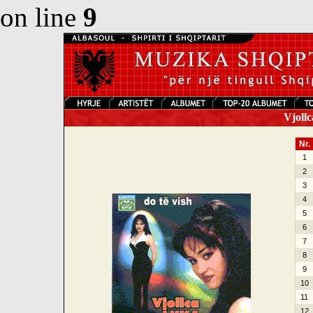
on line
9
Vjollc
Nr.
1
2
3
4
5
6
7
8
9
10
11
12