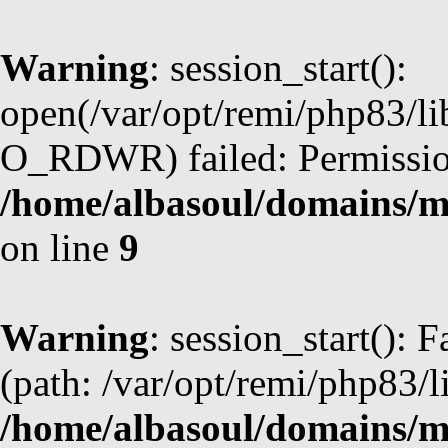
Warning
: session_start():
open(/var/opt/remi/php83/l
O_RDWR) failed: Permission
/home/albasoul/domains/m
on line
9
Warning
: session_start(): F
(path: /var/opt/remi/php83/l
/home/albasoul/domains/m