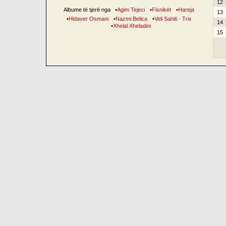
12
Albume të tjerë nga
•
Agim Tejeci
•
Fisnikët
•
Hareja
13
•
Hidaver Osmani
•
Nazmi Belica
•
Veli Sahiti - Trix
14
•
Xhelal Xheladini
15