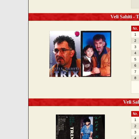
Veli Sahiti - 
Nr.
1
2
3
4
5
6
7
8
Veli Sah
Nr.
1
2
3
4