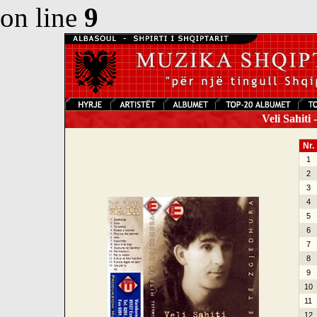
on line
9
Veli Sahiti 
Nr.
1
2
3
4
5
6
7
8
9
10
11
12