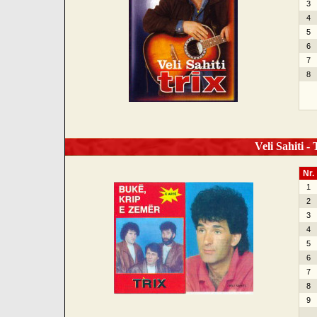
3
4
5
6
7
8
Veli Sahiti -
Nr.
1
2
3
4
5
6
7
8
9