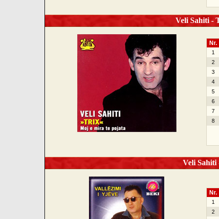
Veli Sahiti - 
Nr.
1
2
3
4
5
6
7
8
Veli Sahiti 
Nr.
1
2