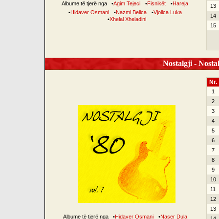
Albume të tjerë nga
•
Agim Tejeci
•
Fisnikët
•
Hareja
13
•
Hidaver Osmani
•
Nazmi Belica
•
Vjollca Luka
14
•
Xhelal Xheladini
15
Nostalgji - Nostal
Nr.
1
2
3
4
5
6
7
8
9
10
11
12
13
Albume të tjerë nga
•
Hidaver Osmani
•
Naser Dula
14