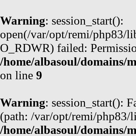
Warning
: session_start():
open(/var/opt/remi/php83/l
O_RDWR) failed: Permission
/home/albasoul/domains/m
on line
9
Warning
: session_start(): F
(path: /var/opt/remi/php83/l
/home/albasoul/domains/m