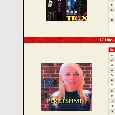
5
6
7
8
17 Hite -
Nr.
1
2
3
4
5
6
7
8
9
10
11
12