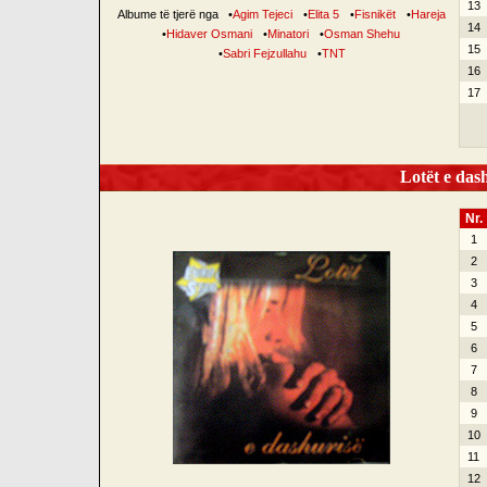
13
Albume të tjerë nga
•
Agim Tejeci
•
Elita 5
•
Fisnikët
•
Hareja
14
•
Hidaver Osmani
•
Minatori
•
Osman Shehu
15
•
Sabri Fejzullahu
•
TNT
16
17
Lotët e dash
Nr.
1
2
3
4
5
6
7
8
9
10
11
12