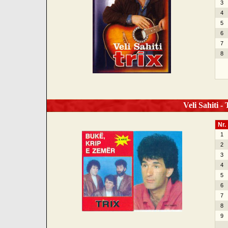
3
4
5
6
7
8
Veli Sahiti -
Nr.
1
2
3
4
5
6
7
8
9