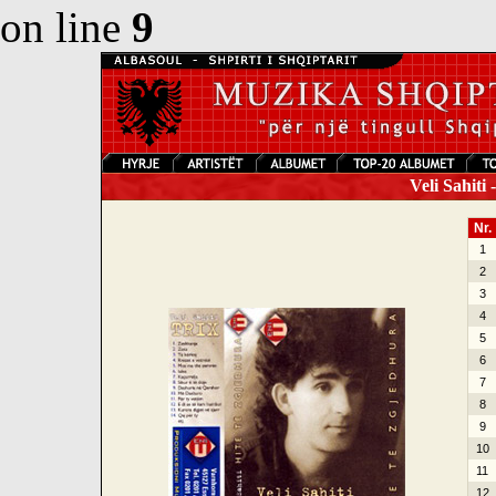
on line
9
Veli Sahiti 
Nr.
1
2
3
4
5
6
7
8
9
10
11
12