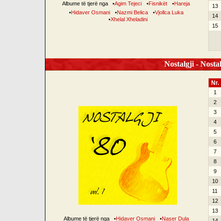
Albume të tjerë nga
•
Agim Tejeci
•
Fisnikët
•
Hareja
13
•
Hidaver Osmani
•
Nazmi Belica
•
Vjollca Luka
14
•
Xhelal Xheladini
15
Nostalgji - Nostal
Nr.
1
2
3
4
5
6
7
8
9
10
11
12
13
Albume të tjerë nga
•
Hidaver Osmani
•
Naser Dula
14