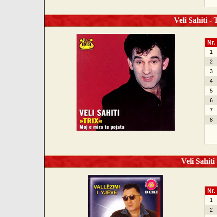
Veli Sahiti - 
Nr.
1
2
3
4
5
6
7
8
Veli Sahiti 
Nr.
1
2