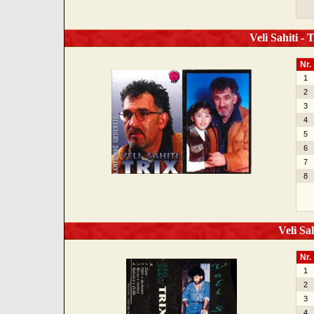
Veli Sahiti - 
Nr.
1
2
3
4
5
6
7
8
Veli Sah
Nr.
1
2
3
4