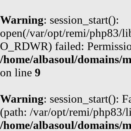
Warning
: session_start():
open(/var/opt/remi/php83/l
O_RDWR) failed: Permission
/home/albasoul/domains/m
on line
9
Warning
: session_start(): F
(path: /var/opt/remi/php83/l
/home/albasoul/domains/m