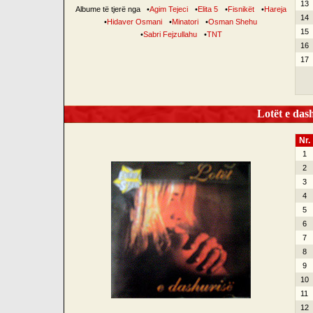
13
Albume të tjerë nga
•
Agim Tejeci
•
Elita 5
•
Fisnikët
•
Hareja
14
•
Hidaver Osmani
•
Minatori
•
Osman Shehu
15
•
Sabri Fejzullahu
•
TNT
16
17
Lotët e dash
Nr.
1
2
3
4
5
6
7
8
9
10
11
12