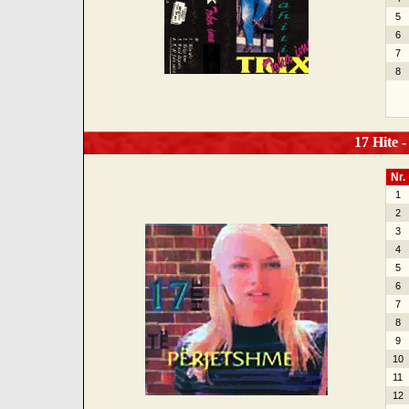
5
6
7
8
17 Hite -
Nr.
1
2
3
4
5
6
7
8
9
10
11
12