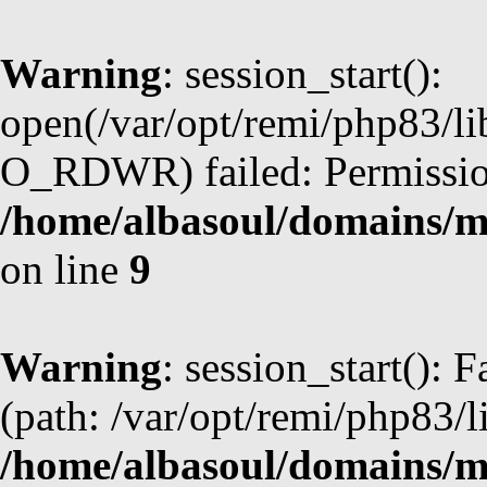
Warning
: session_start():
open(/var/opt/remi/php83/l
O_RDWR) failed: Permission
/home/albasoul/domains/m
on line
9
Warning
: session_start(): F
(path: /var/opt/remi/php83/l
/home/albasoul/domains/m