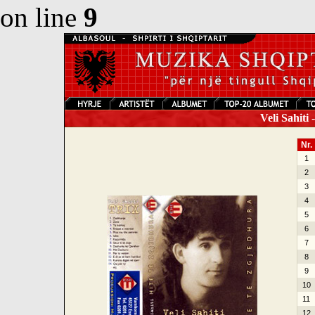
on line
9
Veli Sahiti 
Nr.
1
2
3
4
5
6
7
8
9
10
11
12