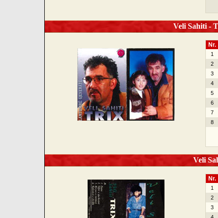
Veli Sahiti - 
Nr.
1
2
3
4
5
6
7
8
Veli Sah
Nr.
1
2
3
4