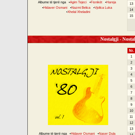
Albume të tjerë nga
•
Agim Tejeci
•
Fisnikët
•
Hareja
13
•
Hidaver Osmani
•
Nazmi Belica
•
Vjollca Luka
14
•
Xhelal Xheladini
15
Nostalgji - Nostal
Nr.
1
2
3
4
5
6
7
8
9
10
11
12
13
Albume të tjerë nga
•
Hidaver Osmani
•
Naser Dula
14