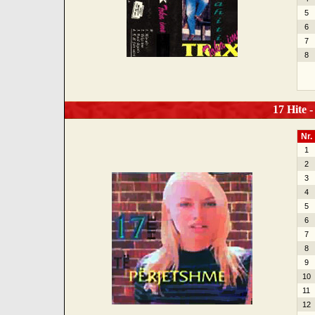
5
6
7
8
17 Hite -
Nr.
1
2
3
4
5
6
7
8
9
10
11
12