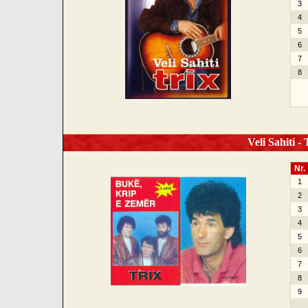
3
4
5
6
7
8
Veli Sahiti -
Nr.
1
2
3
4
5
6
7
8
9