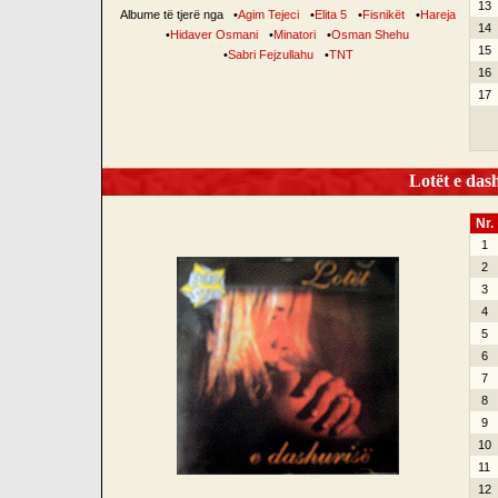
13
Albume të tjerë nga
•
Agim Tejeci
•
Elita 5
•
Fisnikët
•
Hareja
14
•
Hidaver Osmani
•
Minatori
•
Osman Shehu
15
•
Sabri Fejzullahu
•
TNT
16
17
Lotët e dash
Nr.
1
2
3
4
5
6
7
8
9
10
11
12