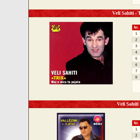
Veli Sahiti - 
Nr.
1
2
3
4
5
6
7
8
Veli Sahiti 
Nr.
1
2