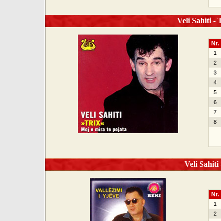
Veli Sahiti - 
Nr.
1
2
3
4
5
6
7
8
Veli Sahiti 
Nr.
1
2