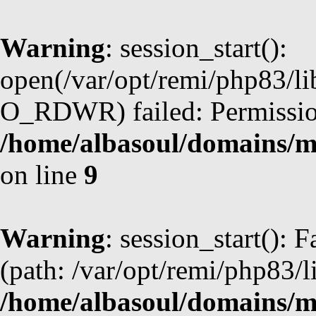
Warning
: session_start():
open(/var/opt/remi/php83/l
O_RDWR) failed: Permission
/home/albasoul/domains/m
on line
9
Warning
: session_start(): F
(path: /var/opt/remi/php83/l
/home/albasoul/domains/m