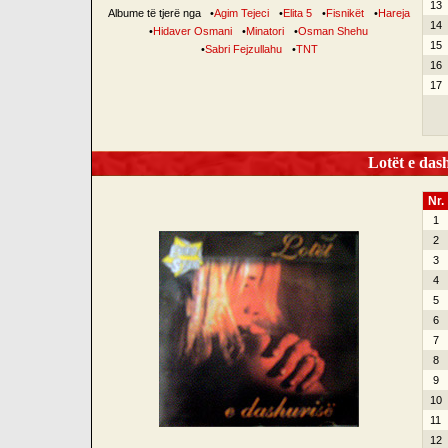
13
Albume të tjerë nga
•
Agim Tejeci
•
Elita 5
•
Fisnikët
•
Hareja
14
•
Hidaver Osmani
•
Minatori
•
Osman Shehu
15
•
Sabri Fejzullahu
•
TNT
16
17
Lotët e dash
Nr.
1
2
3
4
5
6
7
8
9
10
11
12