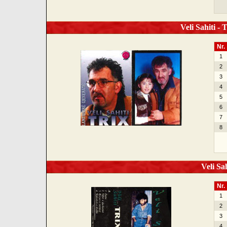
Veli Sahiti - 
Nr.
1
2
3
4
5
6
7
8
Veli Sah
Nr.
1
2
3
4