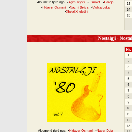
Albume të tjerë nga
•
Agim Tejeci
•
Fisnikët
•
Hareja
13
•
Hidaver Osmani
•
Nazmi Belica
•
Vjollca Luka
14
•
Xhelal Xheladini
15
Nostalgji - Nostal
Nr.
1
2
3
4
5
6
7
8
9
10
11
12
13
Albume të tjerë nga
•
Hidaver Osmani
•
Naser Dula
14