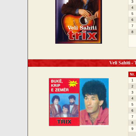
3
4
5
6
7
8
Veli Sahiti -
Nr.
1
2
3
4
5
6
7
8
9