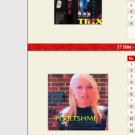
5
6
7
8
17 Hite -
Nr.
1
2
3
4
5
6
7
8
9
10
11
12