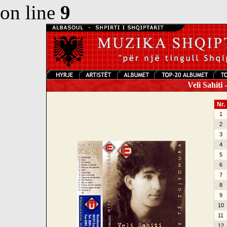
on line
9
Veli Sahiti 
Nr.
1
2
3
4
5
6
7
8
9
10
11
12