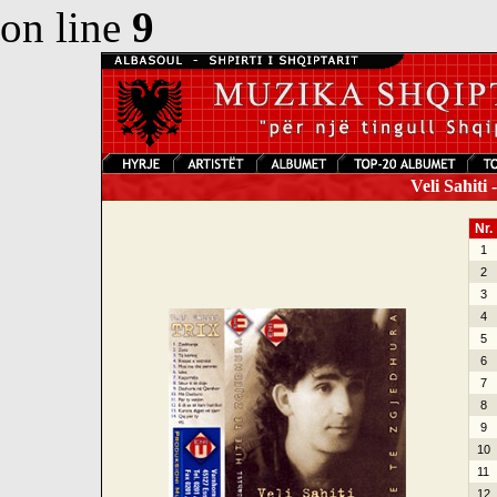
on line
9
Veli Sahiti 
Nr.
1
2
3
4
5
6
7
8
9
10
11
12