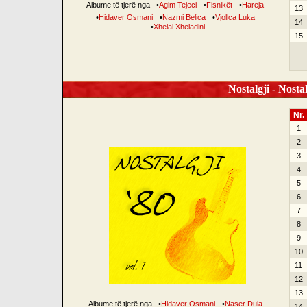
Albume të tjerë nga
•
Agim Tejeci
•
Fisnikët
•
Hareja
13
•
Hidaver Osmani
•
Nazmi Belica
•
Vjollca Luka
14
•
Xhelal Xheladini
15
Nostalgji - Nostal
Nr.
1
2
3
4
5
6
7
8
9
10
11
12
13
Albume të tjerë nga
•
Hidaver Osmani
•
Naser Dula
14