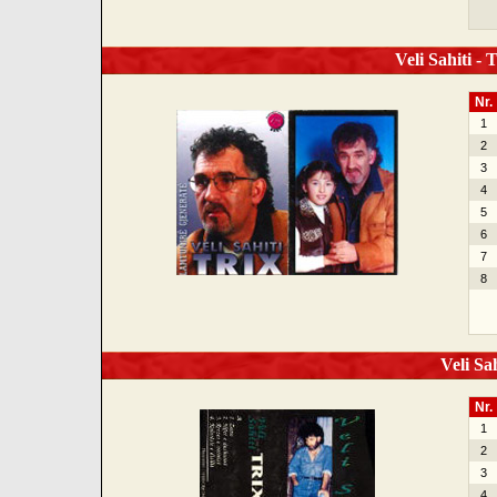
Veli Sahiti - 
Nr.
1
2
3
4
5
6
7
8
Veli Sah
Nr.
1
2
3
4