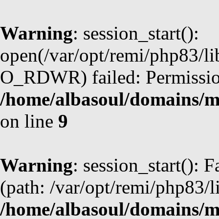
Warning
: session_start():
open(/var/opt/remi/php83/l
O_RDWR) failed: Permission
/home/albasoul/domains/m
on line
9
Warning
: session_start(): F
(path: /var/opt/remi/php83/l
/home/albasoul/domains/m