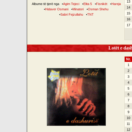
13
Albume të tjerë nga
•
Agim Tejeci
•
Elita 5
•
Fisnikët
•
Hareja
14
•
Hidaver Osmani
•
Minatori
•
Osman Shehu
15
•
Sabri Fejzullahu
•
TNT
16
17
Lotët e dash
Nr.
1
2
3
4
5
6
7
8
9
10
11
12