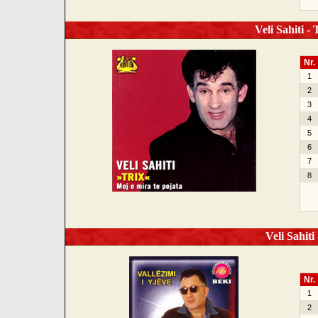
Veli Sahiti - 
Nr.
1
2
3
4
5
6
7
8
Veli Sahiti 
Nr.
1
2