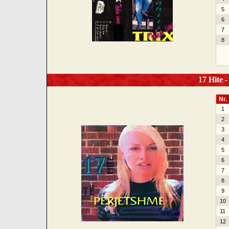
5
6
7
8
17 Hite -
Nr.
1
2
3
4
5
6
7
8
9
10
11
12