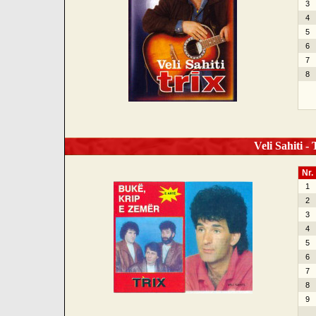
3
4
5
6
7
8
Veli Sahiti -
Nr.
1
2
3
4
5
6
7
8
9