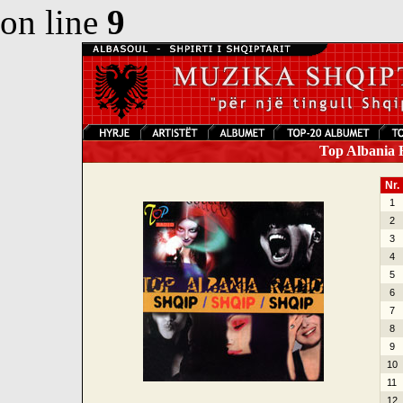
on line
9
Top Albania R
Nr.
1
2
3
4
5
6
7
8
9
10
11
12