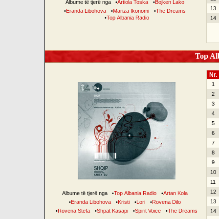
Albume të tjerë nga
•
Artiola Toska
•
Bojken Lako
13
•
Eranda Libohova
•
Mariza Ikonomi
•
The Dreams
•
Top Albania Radio
14
Top Alb
Nr.
1
2
3
4
5
6
7
8
9
10
11
12
Albume të tjerë nga
•
Top Albania Radio
•
Artan Kola
13
•
Eranda Libohova
•
Kristi
•
Lori
•
Rovena Dilo
•
Rovena Stefa
•
Shpat Kasapi
•
Spirit Voice
•
The Dreams
14