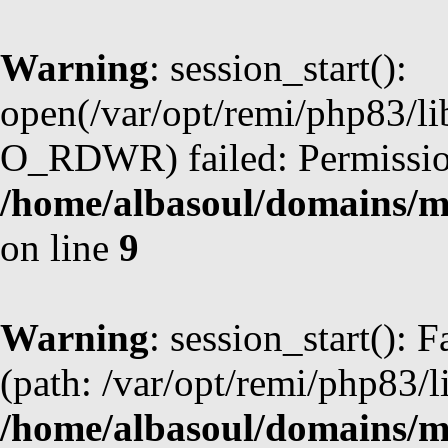
Warning
: session_start():
open(/var/opt/remi/php83/
O_RDWR) failed: Permission
/home/albasoul/domains/m
on line
9
Warning
: session_start(): F
(path: /var/opt/remi/php83/l
/home/albasoul/domains/m