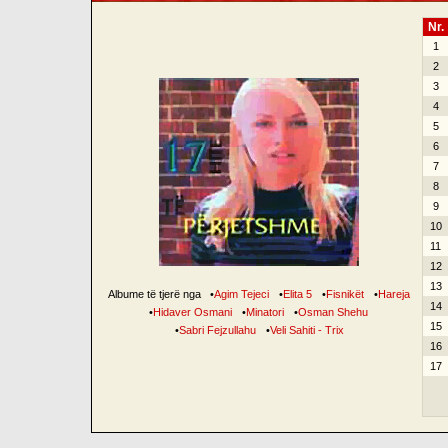
Nr.
1
2
3
4
5
6
7
8
9
10
11
12
13
Albume të tjerë nga
•
Agim Tejeci
•
Elita 5
•
Fisnikët
•
Hareja
14
•
Hidaver Osmani
•
Minatori
•
Osman Shehu
15
•
Sabri Fejzullahu
•
Veli Sahiti - Trix
16
17