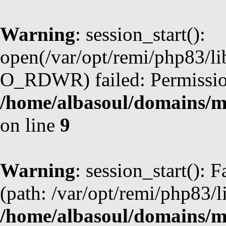
Warning
: session_start():
open(/var/opt/remi/php83/l
O_RDWR) failed: Permission
/home/albasoul/domains/m
on line
9
Warning
: session_start(): F
(path: /var/opt/remi/php83/l
/home/albasoul/domains/m