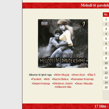
Melodi të pavdek
Nr.
1
2
3
4
5
6
7
8
9
10
11
12
Albume të tjerë nga
•
Afrim Muçiqi
•
Amet Azizi
•
Elita 5
13
•
Fisnikët
•
Ilirët
•
Nazmi Belica
•
Ramadan Krasniqi
14
•
Selami Kolonja
•
Shkëlzen Jetishi
•
Sinan Vllasaliu
•
Vëllezërit Aliu
15
17 Hite -