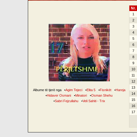
Nr.
1
2
3
4
5
6
7
8
9
10
11
12
13
Albume të tjerë nga
•
Agim Tejeci
•
Elita 5
•
Fisnikët
•
Hareja
14
•
Hidaver Osmani
•
Minatori
•
Osman Shehu
15
•
Sabri Fejzullahu
•
Veli Sahiti - Trix
16
17