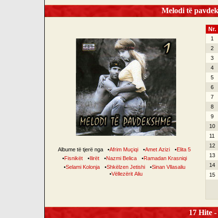
Melodi të pavdek
Nr.
1
2
3
4
5
6
7
8
9
10
11
12
Albume të tjerë nga
•
Afrim Muçiqi
•
Amet Azizi
•
Elita 5
13
•
Fisnikët
•
Ilirët
•
Nazmi Belica
•
Ramadan Krasniqi
14
•
Selami Kolonja
•
Shkëlzen Jetishi
•
Sinan Vllasaliu
•
Vëllezërit Aliu
15
17 Hite -