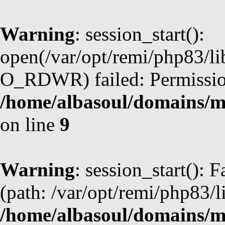
Warning
: session_start():
open(/var/opt/remi/php83/l
O_RDWR) failed: Permission
/home/albasoul/domains/m
on line
9
Warning
: session_start(): F
(path: /var/opt/remi/php83/l
/home/albasoul/domains/m