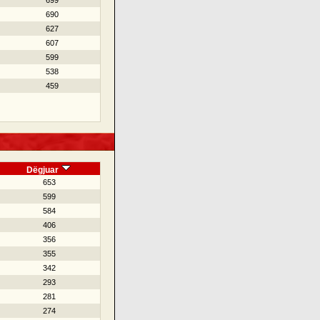
699
690
627
607
599
538
459
Dëgjuar
653
599
584
406
356
355
342
293
281
274