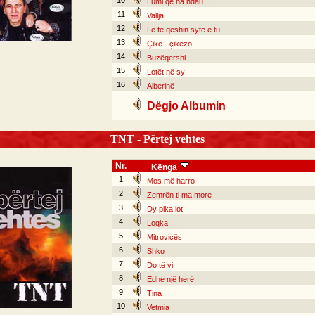
10
Lumi që na ndau
11
Vallja
12
Le të qeshin sytë e tu
13
Çikë - çikëzo
14
Buzëqershi
15
Lotët në sy
16
Alberinë
Dëgjo Albumin
TNT - Përtej vehtes
Nr.
Kënga
1
Mos më harro
2
Zemrën ti ma more
3
Dy pika lot
4
Loqka
5
Mitrovicës
6
Shko
7
Do të vi
8
Edhe një herë
9
Tina
10
Vetmia