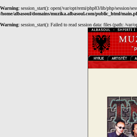
Warning
: session_start(): open(/var/opt/remi/php83/lib/php/session
/home/albasoul/domains/muzika.albasoul.com/public_html/main.p
Warning
: session_start(): Failed to read session data: files (path: /var