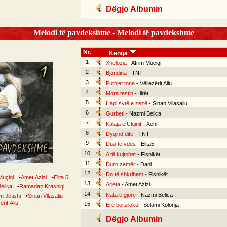
Dëgjo Albumin
Melodi të pavdekshme - Melodi të pavdekshme
Nr.
Kënga
1
Xhelozia
- Afrim Muciqi
2
Bjondina
- TNT
3
Puthjet tona
- Vëllezërit Aliu
4
Mora testin
- Ilirët
5
Hapi sytë e zezë
- Sinan Vllasaliu
6
Gurbeti
- Nazmi Belica
7
Kalaja e Ulqinit
- Xeni
8
Dyqind ditë
- TNT
9
Dua të vdes
- Elita5
10
A të kujtohet
- Fisnikët
11
Duro zemër
- Dani
12
Do të shkrihem
- Fisnikët
Muçiqi
•
Amet Azizi
•
Elita 5
13
Arjeta
- Amet Azizi
elica
•
Ramadan Krasniqi
14
Nata e gjorë
- Nazmi Belica
n Jetishi
•
Sinan Vllasaliu
ërit Aliu
15
Erë borziloku
- Selami Kolonja
Dëgjo Albumin