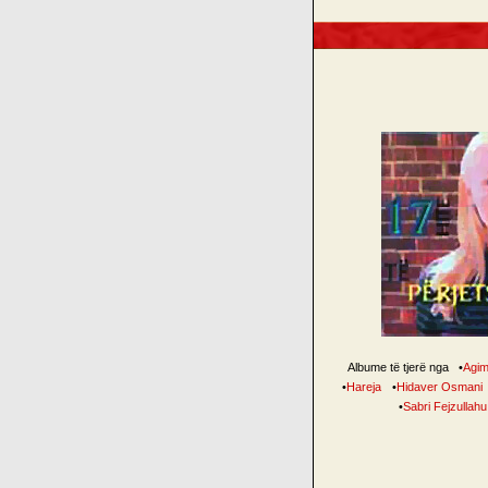
Albume të tjerë nga
•
Agim
•
Hareja
•
Hidaver Osmani
•
Sabri Fejzullahu