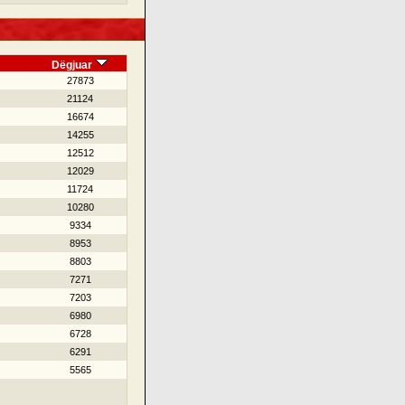
Dëgjuar
27873
21124
16674
14255
12512
12029
11724
10280
9334
8953
8803
7271
7203
6980
6728
6291
5565