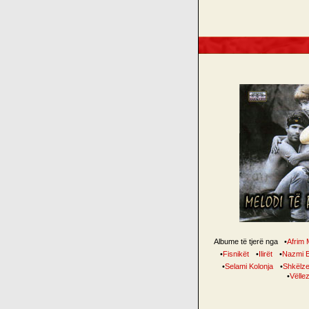
Albume të tjerë nga
•
Afrim 
•
Fisnikët
•
Ilirët
•
Nazmi B
•
Selami Kolonja
•
Shkëlze
•
Vëllez