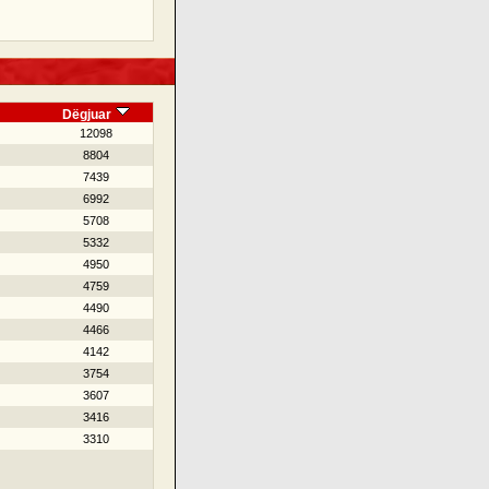
Dëgjuar
12098
8804
7439
6992
5708
5332
4950
4759
4490
4466
4142
3754
3607
3416
3310