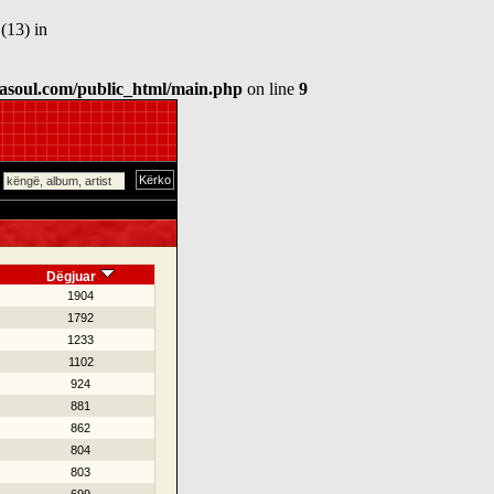
(13) in
asoul.com/public_html/main.php
on line
9
Dëgjuar
1904
1792
1233
1102
924
881
862
804
803