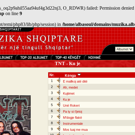
/sess_oq2p9ahil55aa94uf4g3d22nj3, O_RDWR) failed: Permission denied 
hp
on line
9
/opt/remi/php83/lib/php/session) in
/home/albasoul/domains/muzika.alb
TNT - Ku je
Nr.
Kënga
1
E mallkoj atë ditë
2
Ah, medet
3
Kujtimet
4
Ku je
5
Unë Rokeri
6
Pa ty si t'jetoj
7
M'dogje flakë
8
Instrumentale
9
Mos luaj me mua