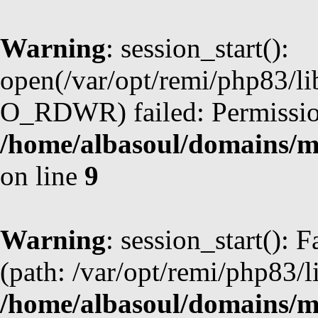
Warning
: session_start():
open(/var/opt/remi/php83/l
O_RDWR) failed: Permission
/home/albasoul/domains/m
on line
9
Warning
: session_start(): F
(path: /var/opt/remi/php83/l
/home/albasoul/domains/m