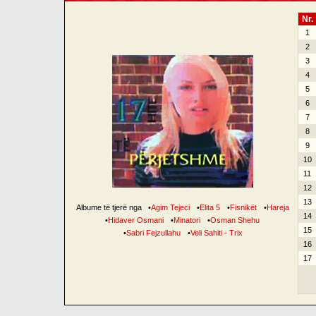
Nr.
1
2
3
4
5
6
7
8
9
10
11
12
13
Albume të tjerë nga
•
Agim Tejeci
•
Elita 5
•
Fisnikët
•
Hareja
14
•
Hidaver Osmani
•
Minatori
•
Osman Shehu
15
•
Sabri Fejzullahu
•
Veli Sahiti - Trix
16
17