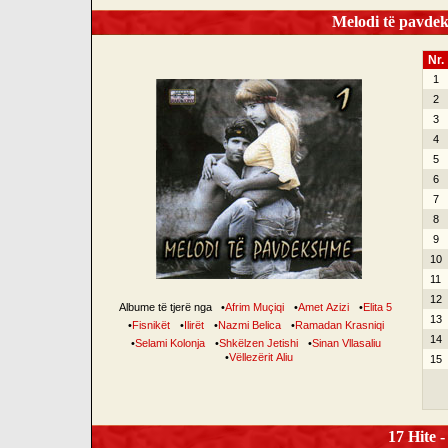
Melodi të pavdek
Nr.
1
2
3
4
5
6
7
8
9
10
11
12
Albume të tjerë nga
•
Afrim Muçiqi
•
Amet Azizi
•
Elita 5
13
•
Fisnikët
•
Ilirët
•
Nazmi Belica
•
Ramadan Krasniqi
14
•
Selami Kolonja
•
Shkëlzen Jetishi
•
Sinan Vllasaliu
•
Vëllezërit Aliu
15
17 Hite -