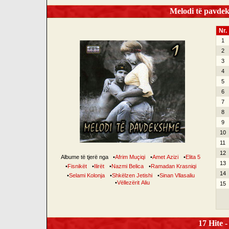
Melodi të pavdek
Nr.
1
2
3
4
5
6
7
8
9
10
11
12
Albume të tjerë nga
•
Afrim Muçiqi
•
Amet Azizi
•
Elita 5
13
•
Fisnikët
•
Ilirët
•
Nazmi Belica
•
Ramadan Krasniqi
14
•
Selami Kolonja
•
Shkëlzen Jetishi
•
Sinan Vllasaliu
•
Vëllezërit Aliu
15
17 Hite -