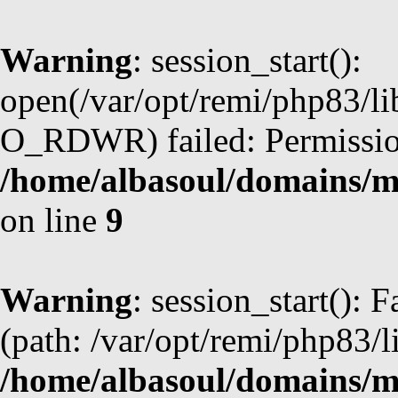
Warning
: session_start():
open(/var/opt/remi/php83/l
O_RDWR) failed: Permission
/home/albasoul/domains/m
on line
9
Warning
: session_start(): F
(path: /var/opt/remi/php83/l
/home/albasoul/domains/m