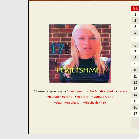
Nr.
1
2
3
4
5
6
7
8
9
10
11
12
13
Albume të tjerë nga
•
Agim Tejeci
•
Elita 5
•
Fisnikët
•
Hareja
14
•
Hidaver Osmani
•
Minatori
•
Osman Shehu
15
•
Sabri Fejzullahu
•
Veli Sahiti - Trix
16
17