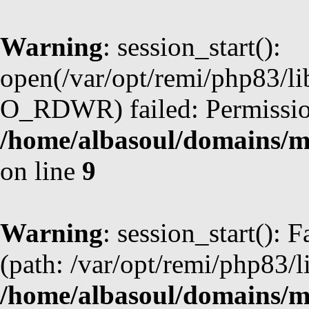
Warning
: session_start():
open(/var/opt/remi/php83/l
O_RDWR) failed: Permission
/home/albasoul/domains/m
on line
9
Warning
: session_start(): F
(path: /var/opt/remi/php83/l
/home/albasoul/domains/m