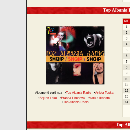
Top Albania R
Nr.
1
2
3
4
5
6
7
8
9
10
11
12
Albume të tjerë nga
•
Top Albania Radio
•
Artiola Toska
13
•
Bojken Lako
•
Eranda Libohova
•
Mariza Ikonomi
•
Top Albania Radio
14
Top Alb