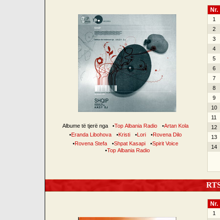
Nr.
1
2
3
4
5
6
7
8
9
10
11
Albume të tjerë nga
•
Top Albania Radio
•
Artan Kola
12
•
Eranda Libohova
•
Kristi
•
Lori
•
Rovena Dilo
13
•
Rovena Stefa
•
Shpat Kasapi
•
Spirit Voice
14
•
Top Albania Radio
RTSH
Nr.
1