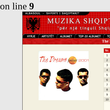
on line
9
The 
Nr.
1
2
3
4
5
6
7
8
9
10