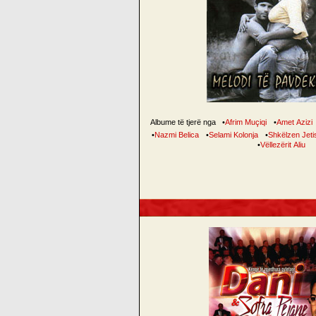
Albume të tjerë nga
•
Afrim Muçiqi
•
Amet Azizi
•
Nazmi Belica
•
Selami Kolonja
•
Shkëlzen Jeti
•
Vëllezërit Aliu