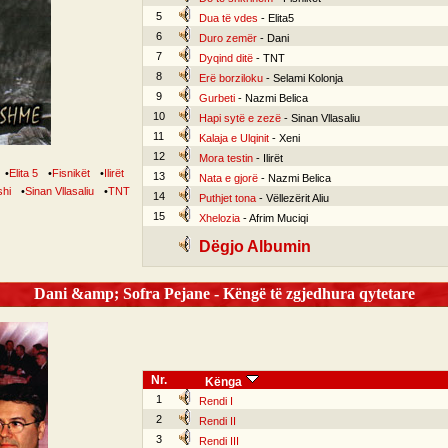
5
Dua të vdes
- Elita5
6
Duro zemër
- Dani
7
Dyqind ditë
- TNT
8
Erë borziloku
- Selami Kolonja
9
Gurbeti
- Nazmi Belica
10
Hapi sytë e zezë
- Sinan Vllasaliu
11
Kalaja e Ulqinit
- Xeni
12
Mora testin
- Ilirët
•
Elita 5
•
Fisnikët
•
Ilirët
13
Nata e gjorë
- Nazmi Belica
shi
•
Sinan Vllasaliu
•
TNT
14
Puthjet tona
- Vëllezërit Aliu
15
Xhelozia
- Afrim Muciqi
Dëgjo Albumin
Dani &amp; Sofra Pejane - Këngë të zgjedhura qytetare
Nr.
Kënga
1
Rendi I
2
Rendi II
3
Rendi III