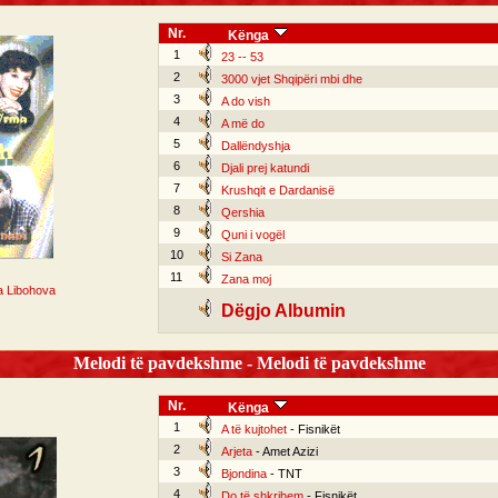
Nr.
Kënga
1
23 -- 53
2
3000 vjet Shqipëri mbi dhe
3
A do vish
4
A më do
5
Dallëndyshja
6
Djali prej katundi
7
Krushqit e Dardanisë
8
Qershia
9
Quni i vogël
10
Si Zana
11
Zana moj
a Libohova
Dëgjo Albumin
Melodi të pavdekshme - Melodi të pavdekshme
Nr.
Kënga
1
A të kujtohet
- Fisnikët
2
Arjeta
- Amet Azizi
3
Bjondina
- TNT
4
Do të shkrihem
- Fisnikët