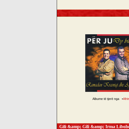
Albume të tjerë nga
•
Afri
Gili &amp; Gili &amp; Irma Libo