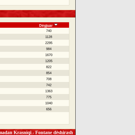
Dëgjuar
740
1128
2295
984
1670
1205
822
854
708
742
1363
775
1040
656
dan Krasniqi - Fontane dëshirash