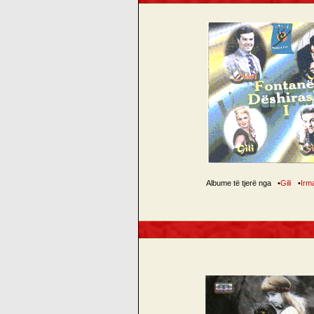
Albume të tjerë nga
•
Gili
•
Irm