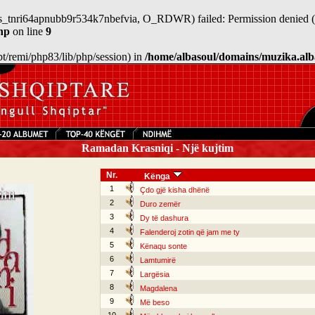
/sess_tnri64apnubb9r534k7nbefvia, O_RDWR) failed: Permission denied (
hp
on line
9
/opt/remi/php83/lib/php/session) in
/home/albasoul/domains/muzika.alb
Ramadan Krasniqi - Një kujtim
Nr.
Kënga
1
Çdo gjë kisha dhënë
2
Duro zemër
3
Dy të dashura
4
Falenderoj zotin që jam me ty
5
Kënaqu sonte
6
Lamtumirë
7
Largësia
8
Magdalena
9
Më beso