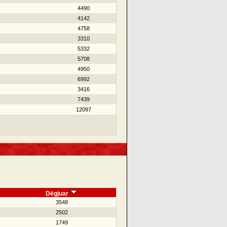
4490
4142
4758
3310
5332
5708
4950
6992
3416
7439
12097
Dëgjuar
3548
2502
1749