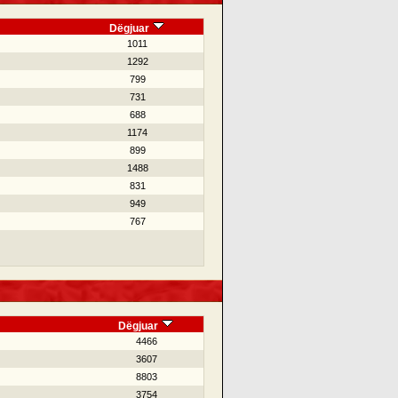
Dëgjuar
1011
1292
799
731
688
1174
899
1488
831
949
767
Dëgjuar
4466
3607
8803
3754