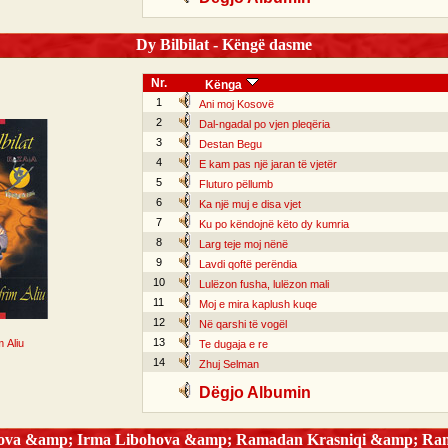
Dy Bilbilat - Këngë dasme
Nr.
Kënga
1
Ani moj Kosovë
2
Dal-ngadal po vjen pleqëria
3
Destan Begu
4
E kam pas një jaran të vjetër
5
Fluturo pëllumb
6
Ka një muj e disa vjet
7
Ku po këndojnë këto dy kumria
8
Larg teje moj nënë
9
Lavdi qoftë perëndia
10
Lulëzon fusha, lulëzon mali
11
Moj e mira kaplush kuqe
12
Në qarshi të vogël
13
m Aliu
Te dugaja e re
14
Zhuj Selman
Dëgjo Albumin
hova &amp; Irma Libohova &amp; Ramadan Krasniqi &amp; Rama