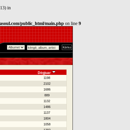
13) in
asoul.com/public_html/main.php
on line
9
Dëgjuar
1198
2102
1686
889
1132
1486
1137
1804
1058