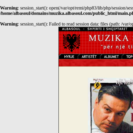
Warning
: session_start(): open(/var/opt/remi/php83/lib/php/session
/home/albasoul/domains/muzika.albasoul.com/public_html/main.p
Warning
: session_start(): Failed to read session data: files (path: /var