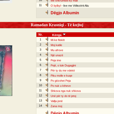
10
Më shkrumboi ky mall
11
O bylbyl
- live me Vëllezërit Aliu
Dëgjo Albumin
Ramadan Krasniqi - Të kujtoj
Nr.
Kënga
1
Mi ke flokët
2
Moj katile
3
Mu afrove
4
Një unazë
5
Peja ime
6
Pejë, o lule Dugagjini
7
Për ty du me vdekë
8
Piku molle e kuqe
9
Po gëzohet Peja
10
Po nuk u ktheve
11
Shkova nga nuk shkova
12
Unë për ty do të jetoj
13
Vallja jonë
14
Zana moj
Dëgjo Albumin