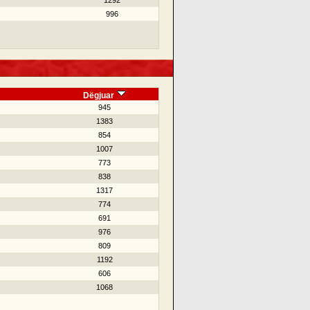
1292
996
Dëgjuar
945
1383
854
1007
773
838
1317
774
691
976
809
1192
606
1068