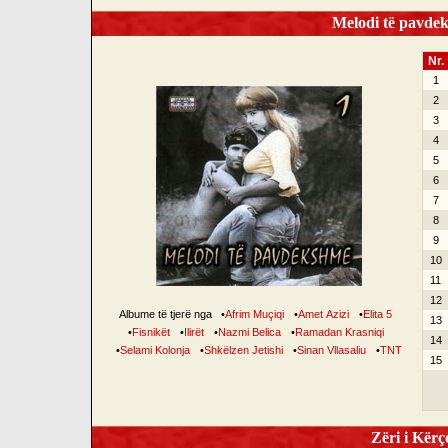
Melodi të pavdek
Nr.
1
2
3
4
5
6
7
8
9
10
11
12
Albume të tjerë nga
•
Afrim Muçiqi
•
Amet Azizi
•
Elita 5
13
•
Fisnikët
•
Ilirët
•
Nazmi Belica
•
Ramadan Krasniqi
14
•
Selami Kolonja
•
Shkëlzen Jetishi
•
Sinan Vllasaliu
•
TNT
15
Zëri i Kërço