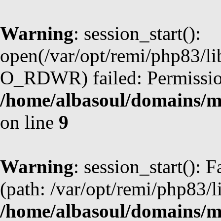
Warning
: session_start():
open(/var/opt/remi/php83/li
O_RDWR) failed: Permission
/home/albasoul/domains/m
on line
9
Warning
: session_start(): F
(path: /var/opt/remi/php83/l
/home/albasoul/domains/m