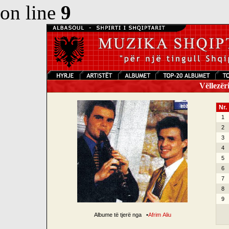
on line
9
Vëllezëri
Nr.
1
2
3
4
5
6
7
8
9
Albume të tjerë nga
•
Afrim Aliu