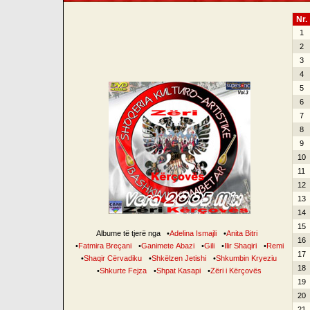
Nr.
1
2
3
4
5
6
7
8
9
10
11
12
13
14
15
Albume të tjerë nga
•
Adelina Ismajli
•
Anita Bitri
16
•
Fatmira Breçani
•
Ganimete Abazi
•
Gili
•
Ilir Shaqiri
•
Remi
17
•
Shaqir Cërvadiku
•
Shkëlzen Jetishi
•
Shkumbin Kryeziu
18
•
Shkurte Fejza
•
Shpat Kasapi
•
Zëri i Kërçovës
19
20
21