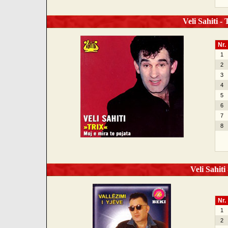
Veli Sahiti - 
Nr.
1
2
3
4
5
6
7
8
Veli Sahiti 
Nr.
1
2