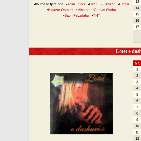
13
Albume të tjerë nga
•
Agim Tejeci
•
Elita 5
•
Fisnikët
•
Hareja
14
•
Hidaver Osmani
•
Minatori
•
Osman Shehu
15
•
Sabri Fejzullahu
•
TNT
16
17
Lotët e dash
Nr.
1
2
3
4
5
6
7
8
9
10
11
12