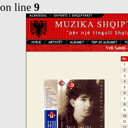
on line
9
Veli Sahiti 
Nr.
1
2
3
4
5
6
7
8
9
10
11
12