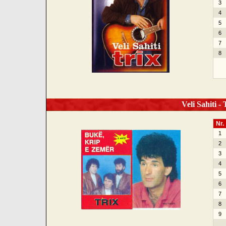
3
4
5
6
7
8
Veli Sahiti -
Nr.
1
2
3
4
5
6
7
8
9