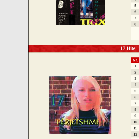
5
6
7
8
17 Hite -
Nr.
1
2
3
4
5
6
7
8
9
10
11
12