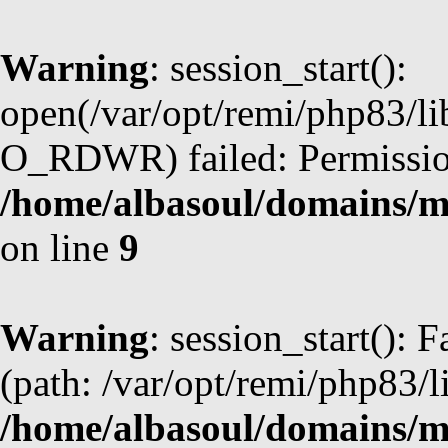
Warning
: session_start():
open(/var/opt/remi/php83/l
O_RDWR) failed: Permission
/home/albasoul/domains/m
on line
9
Warning
: session_start(): F
(path: /var/opt/remi/php83/l
/home/albasoul/domains/m