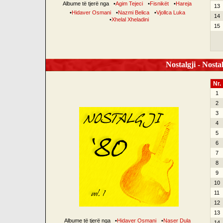
Albume të tjerë nga
•
Agim Tejeci
•
Fisnikët
•
Hareja
13
•
Hidaver Osmani
•
Nazmi Belica
•
Vjollca Luka
14
•
Xhelal Xheladini
15
Nostalgji - Nostal
Nr.
1
2
3
4
5
6
7
8
9
10
11
12
13
Albume të tjerë nga
•
Hidaver Osmani
•
Naser Dula
14