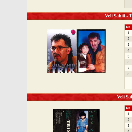
Veli Sahiti - 
Nr.
1
2
3
4
5
6
7
8
Veli Sah
Nr.
1
2
3
4