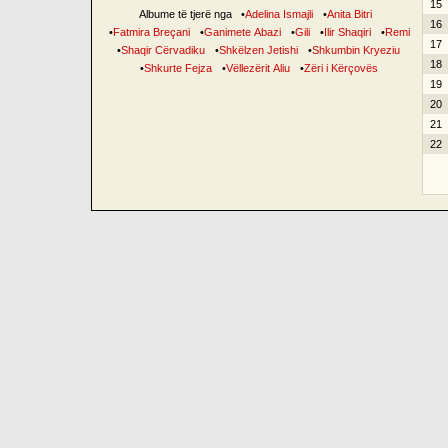
15
Albume të tjerë nga
•
Adelina Ismajli
•
Anita Bitri
16
•
Fatmira Breçani
•
Ganimete Abazi
•
Gili
•
Ilir Shaqiri
•
Remi
17
•
Shaqir Cërvadiku
•
Shkëlzen Jetishi
•
Shkumbin Kryeziu
18
•
Shkurte Fejza
•
Vëllezërit Aliu
•
Zëri i Kërçovës
19
20
21
22