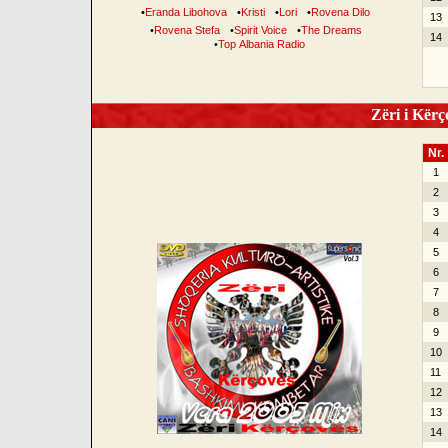
•
Eranda Libohova
•
Kristi
•
Lori
•
Rovena Dilo
13
•
Rovena Stefa
•
Spirit Voice
•
The Dreams
14
•
Top Albania Radio
Zëri i Kërço
Nr.
1
2
3
4
5
6
7
8
9
10
11
12
13
14