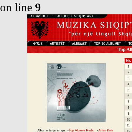
on line
9
Top Alb
Nr.
1
2
3
4
5
6
7
8
9
10
11
Albume të tjerë nga
•
Top Albania Radio
•
Artan Kola
12