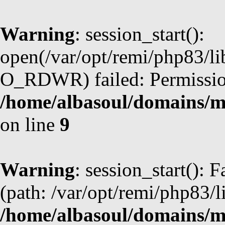
Warning
: session_start():
open(/var/opt/remi/php83/l
O_RDWR) failed: Permission
/home/albasoul/domains/m
on line
9
Warning
: session_start(): F
(path: /var/opt/remi/php83/l
/home/albasoul/domains/m