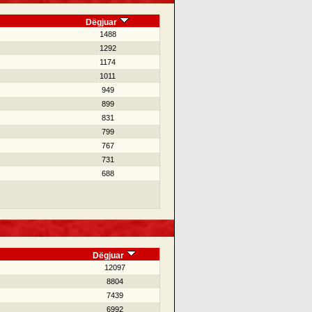
Dëgjuar
1488
1292
1174
1011
949
899
831
799
767
731
688
Dëgjuar
12097
8804
7439
6992