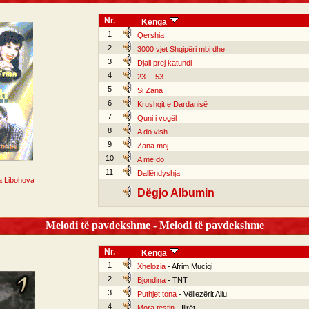
Nr.
Kënga
1
Qershia
2
3000 vjet Shqipëri mbi dhe
3
Djali prej katundi
4
23 -- 53
5
Si Zana
6
Krushqit e Dardanisë
7
Quni i vogël
8
A do vish
9
Zana moj
10
A më do
11
Dallëndyshja
a Libohova
Dëgjo Albumin
Melodi të pavdekshme - Melodi të pavdekshme
Nr.
Kënga
1
Xhelozia
- Afrim Muciqi
2
Bjondina
- TNT
3
Puthjet tona
- Vëllezërit Aliu
4
Mora testin
- Ilirët