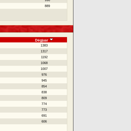
996
889
Dëgjuar
1383
1317
1192
1068
1007
976
945
854
838
809
774
773
691
606