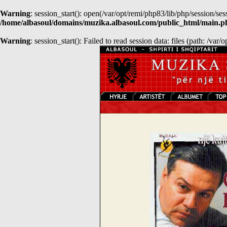
Warning
: session_start(): open(/var/opt/remi/php83/lib/php/sessio
/home/albasoul/domains/muzika.albasoul.com/public_html/main.p
Warning
: session_start(): Failed to read session data: files (path: /var