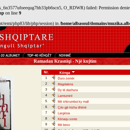
n/sess_6n3577ufoeequg7hb33pb6scn5, O_RDWR) failed: Permission denied
hp
on line
9
/opt/remi/php83/lib/php/session) in
/home/albasoul/domains/muzika.alb
Ramadan Krasniqi - Një kujtim
Nr.
Kënga
1
Duro zemër
2
Magdalena
3
Dy të dashura
4
Lamtumirë
5
Më shkrumboi ky mall
6
Çdo gjë kisha dhënë
7
Largësia
8
Kënaqu sonte
9
Më beso