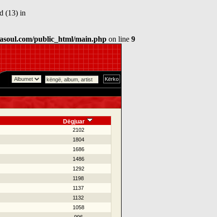
 (13) in
asoul.com/public_html/main.php
on line
9
Dëgjuar
2102
1804
1686
1486
1292
1198
1137
1132
1058