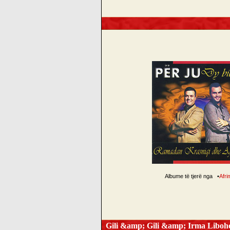
Albume të tjerë nga
•
Afri
Gili &amp; Gili &amp; Irma Libo