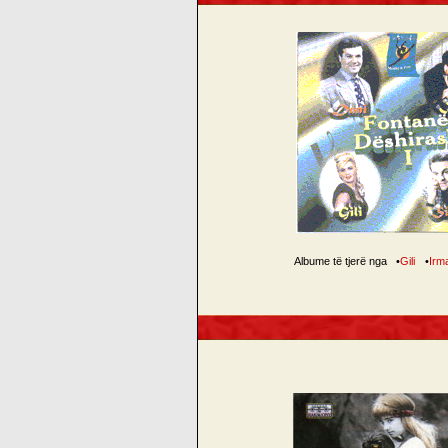
Albume të tjerë nga
•
Gili
•
Irm