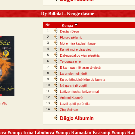
Dy Bilbilat - Këngë dasme
Nr.
Kënga
1
Destan Begu
2
Fluturo pëllumb
3
Moj e mira kaplush kuqe
4
Ka një muj e disa vjet
5
Dal-ngadal po vjen pleqëria
6
Te dugaja e re
7
E kam pas një jaran të vjetër
8
Larg teje moj nënë
9
Ku po këndojnë këto dy kumria
10
Në qarshi të vogël
11
Lulëzon fusha, lulëzon mali
12
Ani moj Kosovë
13
m Aliu
Lavdi qoftë perëndia
14
Zhuj Selman
Dëgjo Albumin
hova &amp; Irma Libohova &amp; Ramadan Krasniqi &amp; Rama