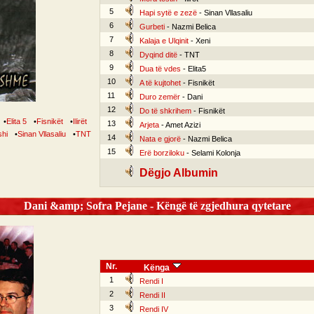
5
Hapi sytë e zezë
- Sinan Vllasaliu
6
Gurbeti
- Nazmi Belica
7
Kalaja e Ulqinit
- Xeni
8
Dyqind ditë
- TNT
9
Dua të vdes
- Elita5
10
A të kujtohet
- Fisnikët
11
Duro zemër
- Dani
12
Do të shkrihem
- Fisnikët
•
Elita 5
•
Fisnikët
•
Ilirët
13
Arjeta
- Amet Azizi
shi
•
Sinan Vllasaliu
•
TNT
14
Nata e gjorë
- Nazmi Belica
15
Erë borziloku
- Selami Kolonja
Dëgjo Albumin
Dani &amp; Sofra Pejane - Këngë të zgjedhura qytetare
Nr.
Kënga
1
Rendi I
2
Rendi II
3
Rendi IV