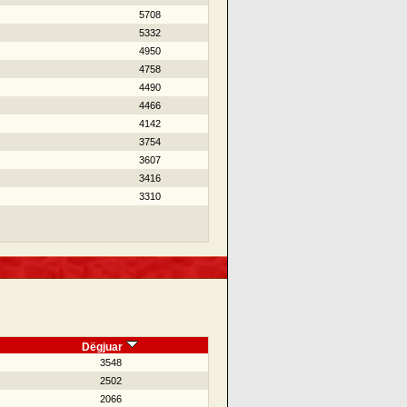
5708
5332
4950
4758
4490
4466
4142
3754
3607
3416
3310
Dëgjuar
3548
2502
2066