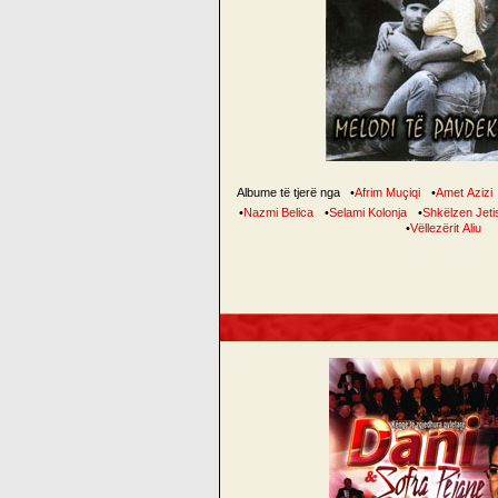
Albume të tjerë nga
•
Afrim Muçiqi
•
Amet Azizi
•
Nazmi Belica
•
Selami Kolonja
•
Shkëlzen Jeti
•
Vëllezërit Aliu