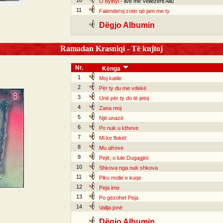
10
O bylbyl
- live me Vëllezërit Aliu
11
Falenderoj zotin që jam me ty
Dëgjo Albumin
Ramadan Krasniqi - Të kujtoj
Nr.
Kënga
1
Moj katile
2
Për ty du me vdekë
3
Unë për ty do të jetoj
4
Zana moj
5
Një unazë
6
Po nuk u ktheve
7
Mi ke flokët
8
Mu afrove
9
Pejë, o lule Dugagjini
10
Shkova nga nuk shkova
11
Piku molle e kuqe
12
Peja ime
13
Po gëzohet Peja
14
Vallja jonë
Dëgjo Albumin