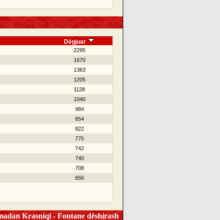
Dëgjuar
2295
1670
1363
1205
1128
1040
984
854
822
775
742
740
708
656
dan Krasniqi - Fontane dëshirash