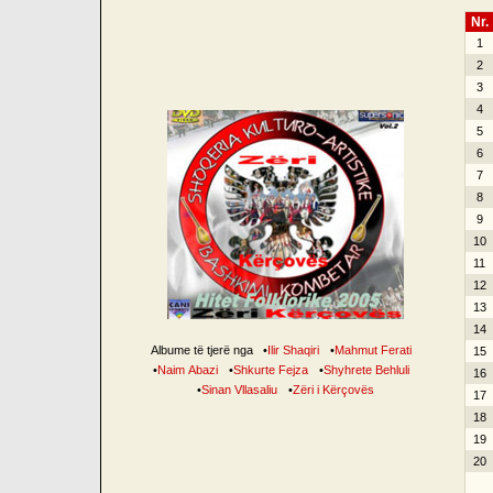
Nr.
1
2
3
4
5
6
7
8
9
10
11
12
13
14
Albume të tjerë nga
•
Ilir Shaqiri
•
Mahmut Ferati
15
•
Naim Abazi
•
Shkurte Fejza
•
Shyhrete Behluli
16
•
Sinan Vllasaliu
•
Zëri i Kërçovës
17
18
19
20