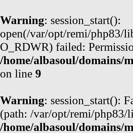
Warning
: session_start():
open(/var/opt/remi/php83/
O_RDWR) failed: Permission
/home/albasoul/domains/m
on line
9
Warning
: session_start(): F
(path: /var/opt/remi/php83/l
/home/albasoul/domains/m