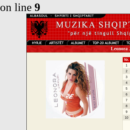
on line
9
Leonora J
Nr.
1
2
3
4
5
6
7
8
9
10