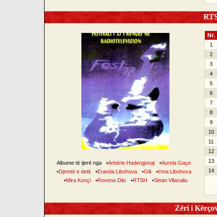
RTSH
Nr.
1
2
3
4
5
6
7
8
9
10
11
12
13
Albume të tjerë nga
•
Arbërie Hadergjonaj
•
Aurela Gaçe
14
•
Djemtë e detit
•
Eranda Libohova
•
Gili
•
Irma Libohova
•
Mira Konçi
•
Rovena Dilo
•
RTSH
•
Sinan Vllasaliu
Zëri i Kërçov