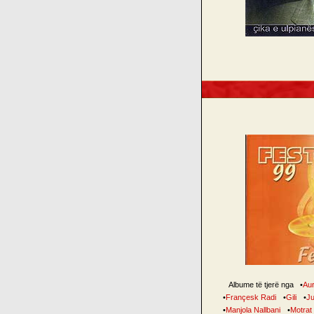
Albume të tjerë nga
•
Au
•
Françesk Radi
•
Gili
•
Ju
•
Manjola Nallbani
•
Motrat