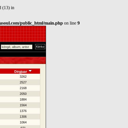
 (13) in
asoul.com/public_html/main.php
on line
9
Dëgjuar
3262
2527
2168
2050
1884
1564
1376
1306
1064