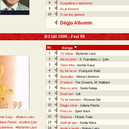
8
Gurgullima e dashurisë
9
Ku je Kosovë
10
Ti më the njëherë
Dëgjo Albumin
RTSH 1999 - Fest 99
Nr.
Kënga
1
Të ndizja
- Myfarete Laze
2
Ma ke prish
- S. Fejzullahu, L. Çelo
3
S'jam tribu
- Aurela Gaçe
4
Ky fat na ra
- Françesk Radi
5
Apokalips
- Motrat Libohova
6
O bukuri
- The Dreams, M. Nallbani
7
Bota ku jetoj
- Suela Kalaja
8
Duart lart
- Gili
9
Të fal vetveten
- Rovena Dilo
10
Dëgjoi zërat
- Juliana Pasha
11
Princi im
- Spirit Voice
12
rela Gaçe
•
Bojken Lako
Shpresa
- Fitnete Tuda
liana Pasha
•
Ledina Çelo
13
Dielli që qan
- Sonila Mara
 Libohova
•
Myfarete Laze
14
Asgjë e largët
- Bojken Lako