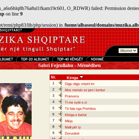
n/sess_a6u6hlq8b76a8ul1fkam19c601, O_RDWR) failed: Permission denied
hp
on line
9
/opt/remi/php83/lib/php/session) in
/home/albasoul/domains/muzika.alb
Sabri Fejzullahu - Mëmëdheu
Nr.
Kënga
1
Digju digju shpirti im
2
Mos mendo se jam i lumtur
3
Pranvera
4
Ti me sytë e zi
5
Të fala nga Prishtina
6
Kënga e bariut
7
Mikja
8
Malli për ty
9
Doruntinë