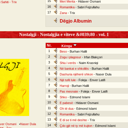
15
Meri Merita
- Hidaver Osmani
i Sahiti - Trix
16
Romantika
- Sabri Fejzullahu
17
Zana
- Trix
Dëgjo Albumin
Nostalgji - Nostalgjia e viteve &#039;80 - vol. 1
Nr.
Kënga
1
Beso
- Burhan Halili
2
Zogu i plagosur
- Irfan Blakçori
3
Shiu i verës
- Naim Krasniqi
4
Në bankat e shkollës
- Burhan Halili
5
Dashuria njëherë shkon
- Naser Dula
6
Një tufë lule
- Foleja - Enver Latifi
7
Harroji
- Burhan Halili
8
Pas mesnate
- Foleja - Enver Latifi
9
Shko
- Edmond Islami
10
E pabesë
- Hidaver Osmani
11
Oh të dua
- Edmond Islami
12
Romantika
- Sabri Fejzullahu
13
E di se ti më deshte
- Trix
aver Osmani
•
Naser Dula
14
Çdo gjë në ty më kujton
- Edmond Islami