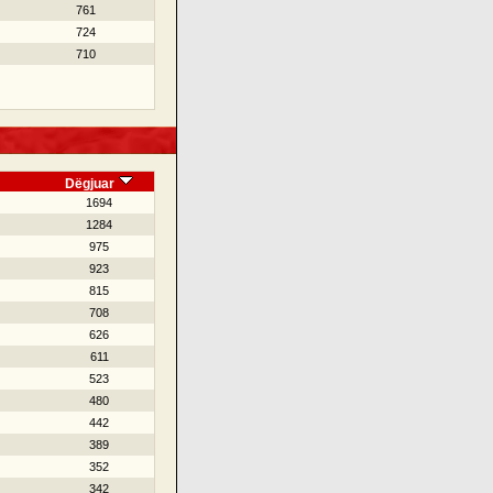
761
724
710
Dëgjuar
1694
1284
975
923
815
708
626
611
523
480
442
389
352
342