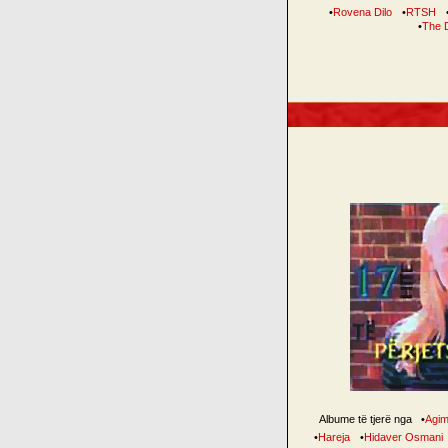
•
Rovena Dilo
•
RTSH
•
The 
Albume të tjerë nga
•
Agim
•
Hareja
•
Hidaver Osmani