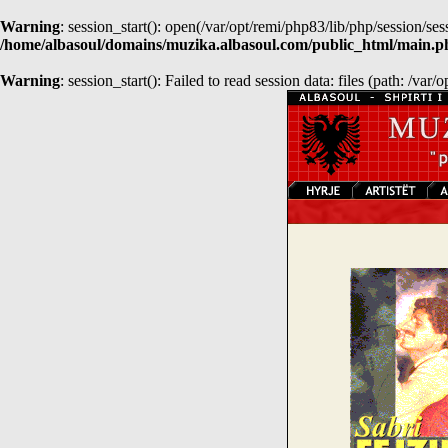
Warning
: session_start(): open(/var/opt/remi/php83/lib/php/sessio
/home/albasoul/domains/muzika.albasoul.com/public_html/main.p
Warning
: session_start(): Failed to read session data: files (path: /var