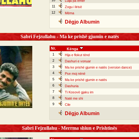
10
Lulja pa emër
11
Zogu i lirisë
12
Mëma
Dëgjo Albumin
Sabri Fejzullahu - Ma ke prishë gjumin e natës
Nr.
Kënga
1
Hija e flokut tënd
2
Dashuri e vonuar
3
Ma ke prishë gjumin e natës (version dance)
4
Pse moj nënë
5
Ma ke prishë gjumin e natës
6
Dashuria
7
Ti Kosovë gjaku im
8
Natë me shi
9
Cile
Dëgjo Albumin
Sabri Fejzullahu - Merrma shiun e Prishtinës