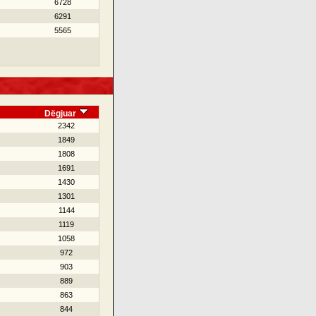
6728
6291
5565
Dëgjuar
2342
1849
1808
1691
1430
1301
1144
1119
1058
972
903
889
863
844