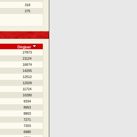
318
275
Dëgjuar
27873
21124
16674
14255
12512
12029
11724
10280
9334
8953
8803
7271
7203
6980