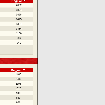
Dëgjuar
2032
1804
1498
1425
1394
1334
1156
986
941
Dëgjuar
1460
1237
1198
1020
948
880
866