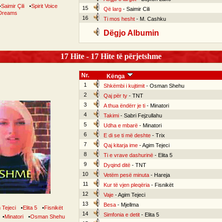
•
Saimir Çili
•
Spirit Voice
15
Që larg
- Saimir Cili
Dreams
16
Ti mos hesht
- M. Cashku
Dëgjo Albumin
17 Hite - 17 Hite të përjetshme
Nr.
Kënga
1
Shkëmbi i kujtimit
- Osman Shehu
2
Qaj për ty
- TNT
3
A thua ëndërr je ti
- Minatori
4
Takimi
- Sabri Fejzullahu
5
Udha e mbarë
- Minatori
6
E di se ti më deshte
- Trix
7
Qaj kitarja ime
- Agim Tejeci
8
Ti e vrave dashurinë
- Elita 5
9
Dyqind ditë
- TNT
10
Vetëm pesë minuta
- Hareja
11
Kur të vjen pleqëria
- Fisnikët
12
Vaje
- Agim Tejeci
13
Besa
- Mjellma
 Tejeci
•
Elita 5
•
Fisnikët
14
Simfonia e detit
- Elita 5
•
Minatori
•
Osman Shehu