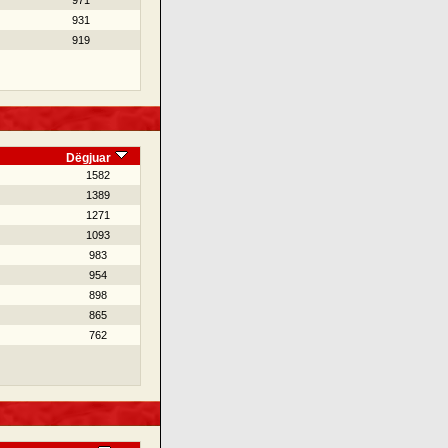
971
931
919
Dëgjuar
1582
1389
1271
1093
983
954
898
865
762