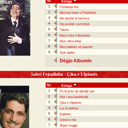
Nr.
Kënga
1
Fshatarja ime
2
Merrma shiun e Prishtinës
3
Me dashje të harrova
4
Hej ai detë i syrit tënd
5
Takimi
6
Moj e mira e Besianës
7
Mos i fikni dritat
8
Mes baltinës së paemër
9
Sytë qiellor
Dëgjo Albumin
Sabri Fejzullahu - Çika e Ulpianës
Nr.
Kënga
1
Po të pres që njëmijë vjet
2
Nuk i dua bardhësitë
3
Çika e Ulpianës
4
Lot t'u bëfsha
5
Kujtimet
6
Letrat e mia
7
Shpirt magjie