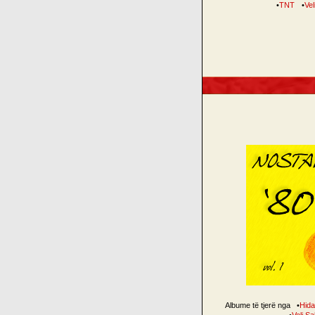
•
TNT
•
Vel
Albume të tjerë nga
•
Hid