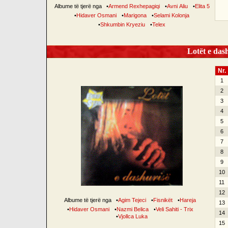
Albume të tjerë nga
•
Armend Rexhepagiqi
•
Avni Aliu
•
Elita 5
•
Hidaver Osmani
•
Marigona
•
Selami Kolonja
•
Shkumbin Kryeziu
•
Telex
Lotët e dash
Nr.
1
2
3
4
5
6
7
8
9
10
11
12
Albume të tjerë nga
•
Agim Tejeci
•
Fisnikët
•
Hareja
13
•
Hidaver Osmani
•
Nazmi Belica
•
Veli Sahiti - Trix
14
•
Vjollca Luka
15