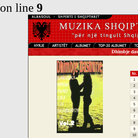
on line
9
Dhimbje dash
Nr.
1
2
3
4
5
6
7
8
9
10