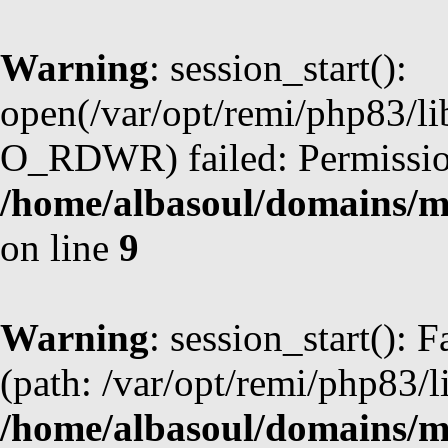
Warning
: session_start():
open(/var/opt/remi/php83/l
O_RDWR) failed: Permission
/home/albasoul/domains/m
on line
9
Warning
: session_start(): F
(path: /var/opt/remi/php83/l
/home/albasoul/domains/m