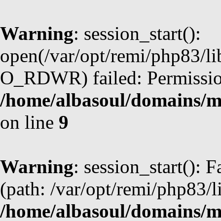
Warning
: session_start():
open(/var/opt/remi/php83/l
O_RDWR) failed: Permission
/home/albasoul/domains/m
on line
9
Warning
: session_start(): F
(path: /var/opt/remi/php83/l
/home/albasoul/domains/m