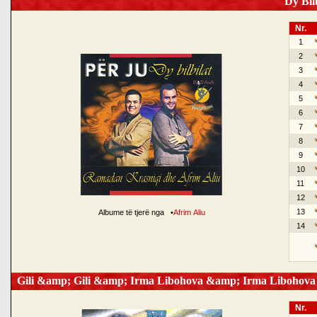
Dy Bilb
Nr.
1
2
3
4
5
6
7
8
9
10
11
12
13
Albume të tjerë nga
•
Afrim Aliu
14
Gili &amp; Gili &amp; Irma Libohova &amp; Irma Libohova
Nr.