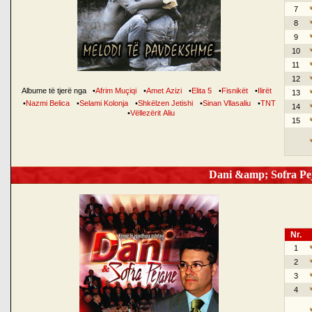
7
8
9
10
11
12
Albume të tjerë nga
•
Afrim Muçiqi
•
Amet Azizi
•
Elita 5
•
Fisnikët
•
Ilirët
13
•
Nazmi Belica
•
Selami Kolonja
•
Shkëlzen Jetishi
•
Sinan Vllasaliu
•
TNT
14
•
Vëllezërit Aliu
15
Dani &amp; Sofra Pej
Nr.
1
2
3
4