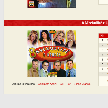
8 Mrekullitë e k
Nr.
1
2
3
4
5
6
7
8
Albume të tjerë nga
•
Ganimete Abazi
•
Gili
•
Lori
•
Sinan Vllasaliu