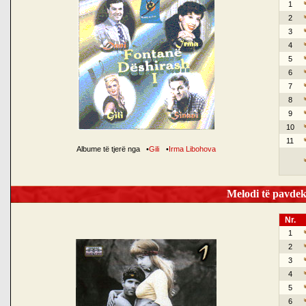
1
2
3
4
5
6
7
8
9
10
11
Albume të tjerë nga
•
Gili
•
Irma Libohova
Melodi të pavdek
Nr.
1
2
3
4
5
6