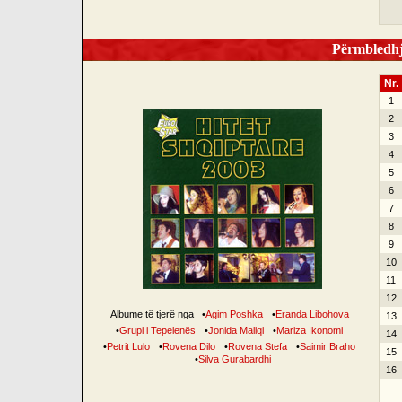
Përmbledhje
Nr.
1
2
3
4
5
6
7
8
9
10
11
12
Albume të tjerë nga
•
Agim Poshka
•
Eranda Libohova
13
•
Grupi i Tepelenës
•
Jonida Maliqi
•
Mariza Ikonomi
14
•
Petrit Lulo
•
Rovena Dilo
•
Rovena Stefa
•
Saimir Braho
15
•
Silva Gurabardhi
16