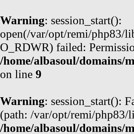
Warning
: session_start():
open(/var/opt/remi/php83/l
O_RDWR) failed: Permission
/home/albasoul/domains/m
on line
9
Warning
: session_start(): F
(path: /var/opt/remi/php83/l
/home/albasoul/domains/m