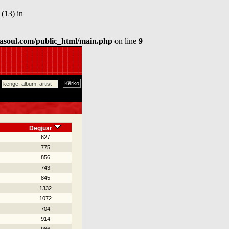
(13) in
asoul.com/public_html/main.php
on line
9
Dëgjuar
627
775
856
743
845
1332
1072
704
914