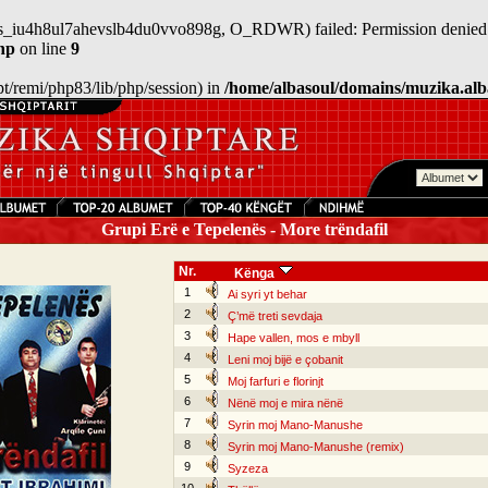
/sess_iu4h8ul7ahevslb4du0vvo898g, O_RDWR) failed: Permission denied 
hp
on line
9
/opt/remi/php83/lib/php/session) in
/home/albasoul/domains/muzika.alb
Grupi Erë e Tepelenës - More trëndafil
Nr.
Kënga
1
Ai syri yt behar
2
Ç’më treti sevdaja
3
Hape vallen, mos e mbyll
4
Leni moj bijë e çobanit
5
Moj farfuri e florinjt
6
Nënë moj e mira nënë
7
Syrin moj Mano-Manushe
8
Syrin moj Mano-Manushe (remix)
9
Syzeza