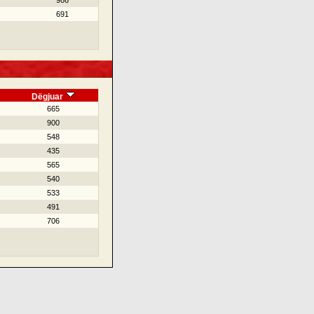
986
691
Dëgjuar
665
900
548
435
565
540
533
491
706