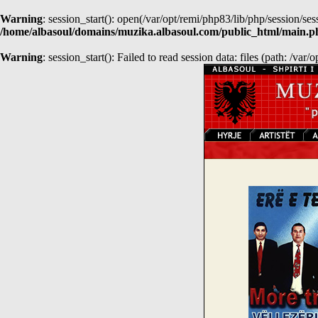
Warning
: session_start(): open(/var/opt/remi/php83/lib/php/session
/home/albasoul/domains/muzika.albasoul.com/public_html/main.p
Warning
: session_start(): Failed to read session data: files (path: /var