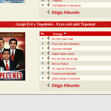
10
Thëllëza
11
Trëndafil që rri tek porta
Dëgjo Albumin
Grupi Erë e Tepelenës - Fryn veri mbi Tepelenë
Nr.
Kënga
1
Do t’më mari malli
2
Fryn veri mbi Tepelenë
3
Gonxhe trëndafil
4
Hajde hajde vashë
5
Kur më dhe ujë të pija
6
Syri yt i bukur
7
Te rrapi në Dervenë
8
Tundi tundi hajmalitë
9
Vishe fustan e nusërisë
Dëgjo Albumin