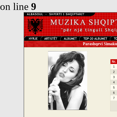
on line
9
Parashqevi Simaku 
Nr.
1
2
3
4
5
6
7