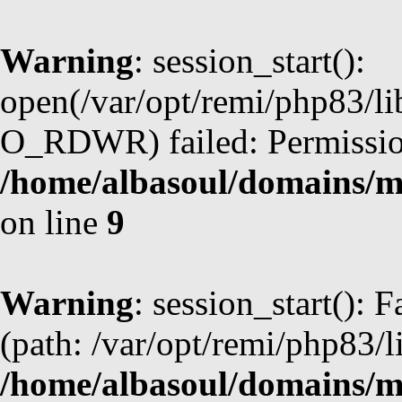
Warning
: session_start():
open(/var/opt/remi/php83/li
O_RDWR) failed: Permission
/home/albasoul/domains/m
on line
9
Warning
: session_start(): F
(path: /var/opt/remi/php83/l
/home/albasoul/domains/m