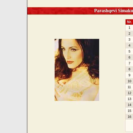
Parashqevi Simaku 
Nr.
1
2
3
4
5
6
7
8
9
10
11
12
13
14
15
16