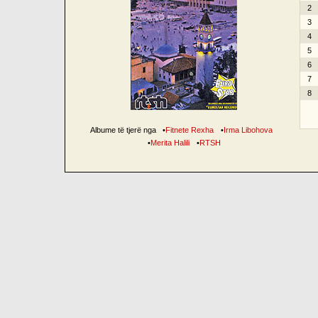
2
3
4
5
6
7
8
Albume të tjerë nga
•
Fitnete Rexha
•
Irma Libohova
•
Merita Halili
•
RTSH