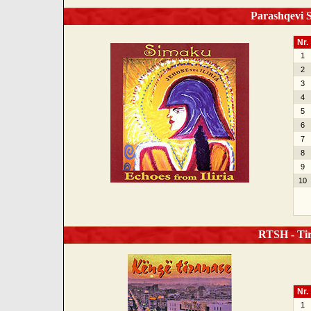
Parashqevi S
Nr.
1
2
3
4
5
6
7
8
9
10
RTSH - Tir
Nr.
1