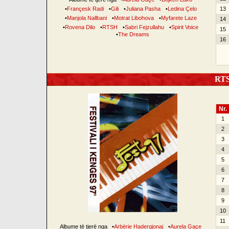
•
Françesk Radi
•
Gili
•
Juliana Pasha
•
Ledina Çelo
13
•
Manjola Nallbani
•
Motrat Libohova
•
Myfarete Laze
14
•
Rovena Dilo
•
RTSH
•
Sabri Fejzullahu
•
Spirit Voice
15
•
The Dreams
16
RTSH
Nr.
1
2
3
4
5
6
7
8
9
10
11
Albume të tjerë nga
•
Arbërie Hadergjonaj
•
Aurela Gaçe