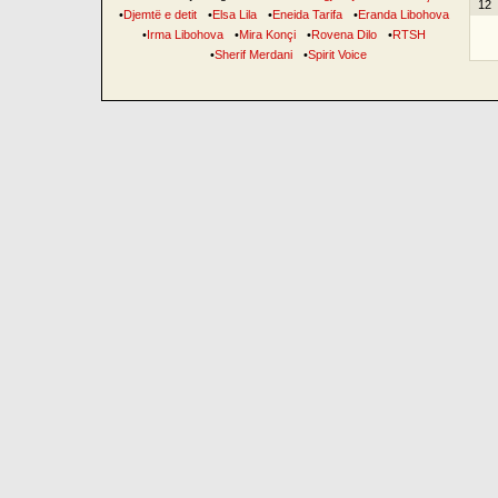
12
•
Djemtë e detit
•
Elsa Lila
•
Eneida Tarifa
•
Eranda Libohova
•
Irma Libohova
•
Mira Konçi
•
Rovena Dilo
•
RTSH
•
Sherif Merdani
•
Spirit Voice