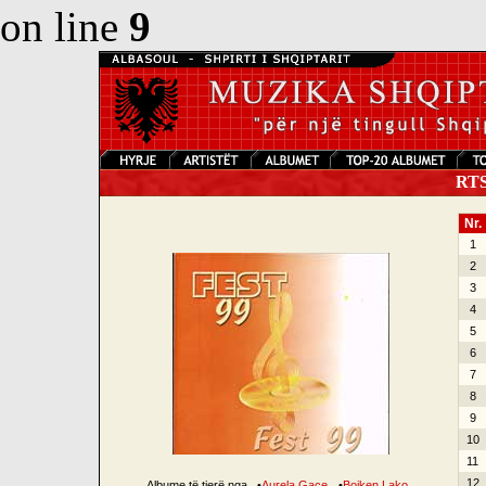
on line
9
RTSH
Nr.
1
2
3
4
5
6
7
8
9
10
11
12
Albume të tjerë nga
•
Aurela Gaçe
•
Bojken Lako