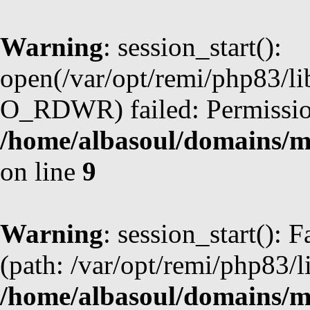
Warning
: session_start():
open(/var/opt/remi/php83/l
O_RDWR) failed: Permission
/home/albasoul/domains/m
on line
9
Warning
: session_start(): F
(path: /var/opt/remi/php83/l
/home/albasoul/domains/m