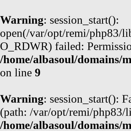
Warning
: session_start():
open(/var/opt/remi/php83/l
O_RDWR) failed: Permission
/home/albasoul/domains/m
on line
9
Warning
: session_start(): F
(path: /var/opt/remi/php83/l
/home/albasoul/domains/m