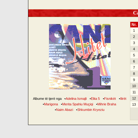
Can
Nr.
1
2
3
4
5
6
7
8
9
10
11
12
Albume të tjerë nga
•
Adelina Ismajli
•
Elita 5
•
Fisnikët
•
Ilirët
•
Marigona
•
Merita Spahiu Muçiqi
•
Mihrie Braha
13
•
Naim Abazi
•
Shkumbin Kryeziu