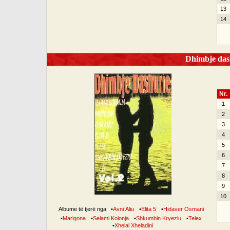
13
14
Dhimbje dash
Nr.
1
2
3
4
5
6
7
8
9
10
Albume të tjerë nga
•
Avni Aliu
•
Elita 5
•
Hidaver Osmani
•
Marigona
•
Selami Kolonja
•
Shkumbin Kryeziu
•
Telex
•
Xhelal Xheladini