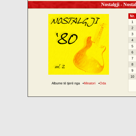
Nostalgji - Nostal
Nr.
1
2
3
4
5
6
7
8
9
10
Albume të tjerë nga
•
Minatori
•
Oda