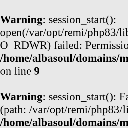
Warning
: session_start():
open(/var/opt/remi/php83/l
O_RDWR) failed: Permission
/home/albasoul/domains/m
on line
9
Warning
: session_start(): F
(path: /var/opt/remi/php83/l
/home/albasoul/domains/m