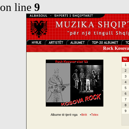
on line
9
Rock Kosovar
Nr.
1
2
3
4
5
6
7
8
9
Albume të tjerë nga
•
Ilirët
•
Telex