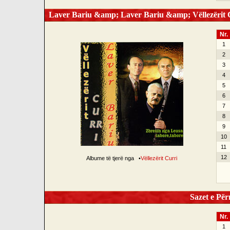
Laver Bariu &amp; Laver Bariu &amp; Vëllezërit Cu
Nr.
1
2
3
4
5
6
7
8
9
10
11
12
Albume të tjerë nga
•
Vëllezërit Curri
Sazet e Për
Nr.
1