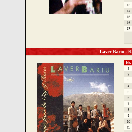
13
14
15
16
17
Laver Bariu - Kë
Nr.
1
2
3
4
5
6
7
8
9
10
11