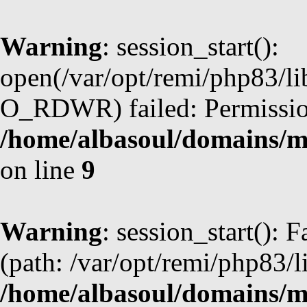
Warning
: session_start():
open(/var/opt/remi/php83/
O_RDWR) failed: Permission
/home/albasoul/domains/m
on line
9
Warning
: session_start(): F
(path: /var/opt/remi/php83/l
/home/albasoul/domains/m