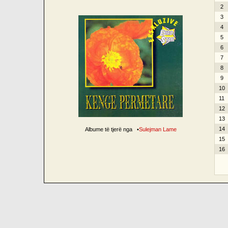
2
3
4
5
6
7
8
9
10
11
12
13
14
Albume të tjerë nga
•
Sulejman Lame
15
16