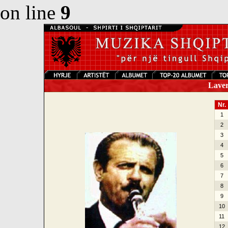
on line
9
Laver 
Nr.
1
2
3
4
5
6
7
8
9
10
11
12