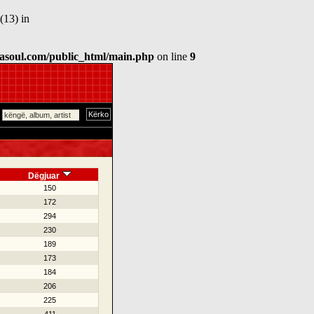
(13) in
asoul.com/public_html/main.php
on line
9
Dëgjuar
150
172
294
230
189
173
184
206
225