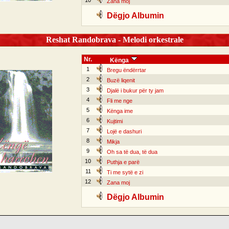
10
Zana moj
Dëgjo Albumin
Reshat Randobrava - Melodi orkestrale
Nr.
Kënga
1
Bregu ëndërrtar
2
Buzë liqenit
3
Djalë i bukur për ty jam
4
Fli me nge
5
Kënga ime
6
Kujtimi
7
Lojë e dashuri
8
Mikja
9
Oh sa të dua, të dua
10
Puthja e parë
11
Ti me sytë e zi
12
Zana moj
Dëgjo Albumin