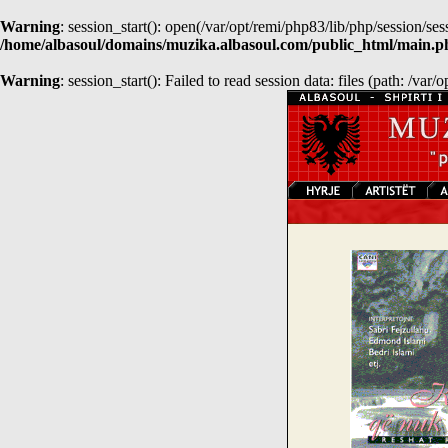
Warning
: session_start(): open(/var/opt/remi/php83/lib/php/session
/home/albasoul/domains/muzika.albasoul.com/public_html/main.p
Warning
: session_start(): Failed to read session data: files (path: /var