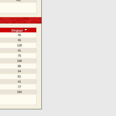
411
Dëgjuar
45
55
128
41
75
108
86
54
61
41
77
160