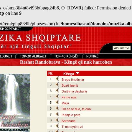
/sess_osbmp3ij4nt8vi93btbpag24b6, O_RDWR) failed: Permission denied 
hp
on line
9
/opt/remi/php83/lib/php/session) in
/home/albasoul/domains/muzika.alb
Reshat Randobrava - Këngë që nuk harrohen
Nr.
Kënga
1
Bregu ëndërrtar
2
Buzë liqenit
3
Drrithma dashurie
4
Fli me nge
5
Mikja
6
Oh sa të dua, të dua
7
Puthja e parë
8
Serenada
9
Ti me sytë e zi