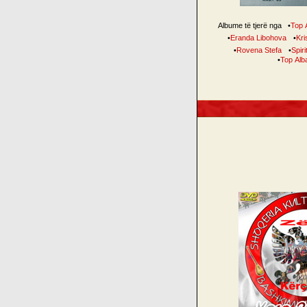
Albume të tjerë nga
•
Top 
•
Eranda Libohova
•
Kris
•
Rovena Stefa
•
Spiri
•
Top Alb