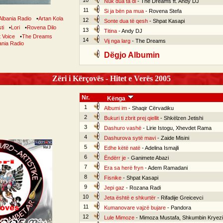
10
Nuk dua ta di
- The Dreams ft. Andy DJ
11
Si ja bën pa mua
- Rovena Stefa
Albania Radio
•
Artan Kola
12
Sonte dua të qesh
- Shpat Kasapi
ti
•
Lori
•
Rovena Dilo
13
Titina
- Andy DJ
t Voice
•
The Dreams
14
Vij nga larg
- The Dreams
ania Radio
Dëgjo Albumin
Zëri i Kërçovës - Hitet e Verës 2005
Nr.
Kënga
1
Albumi im
- Shaqir Cërvadiku
2
Bukuri ti zbrit prej qiellit
- Shkëlzen Jetishi
3
Dashuro vashë
- Lirie Istogu, Xhevdet Rama
4
Dashurova sytë mavi
- Zaide Misini
5
Edhe këtë natë
- Adelina Ismajli
6
Ëndërr je
- Ganimete Abazi
7
Era sa herë fryn
- Adem Ramadani
8
Fisnike
- Shpat Kasapi
9
Jepi gaz
- Rozana Radi
10
Jeta është e shkurtër
- Rifadije Greicevci
11
Kumanovare vajzë bujare
- Pandora
12
Lule Mimoze
- Mimoza Mustafa, Shkumbin Kryez