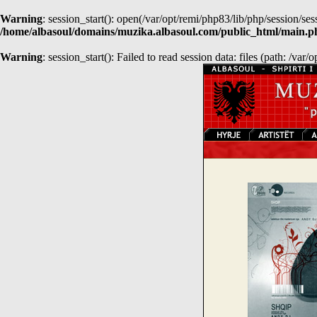
Warning
: session_start(): open(/var/opt/remi/php83/lib/php/session
/home/albasoul/domains/muzika.albasoul.com/public_html/main.p
Warning
: session_start(): Failed to read session data: files (path: /var