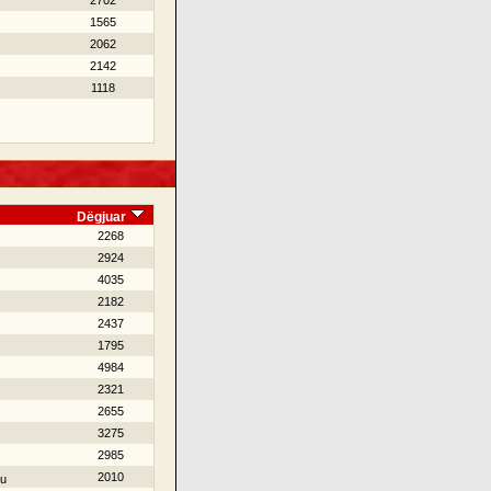
2702
1565
2062
2142
1118
Dëgjuar
2268
2924
4035
2182
2437
1795
4984
2321
2655
3275
2985
2010
iu