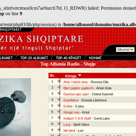
/sess_sfmfvetctmou9cm7ae9urch7bf, O_RDWR) failed: Permission denied 
hp
on line
9
/opt/remi/php83/lib/php/session) in
/home/albasoul/domains/muzika.alb
Top Albania Radio - Shqip
Nr.
Kënga
1
Ante i tokës time
- Rovena Dilo
2
Bjeri gajdes gajdexhi
- Artan Kola
3
Dashuri apo zjarr
- Odeta Katundi
4
Duarlidhur
- Eranda Libohova
5
Erdha
- 5 plus
6
Këngë moj
- Kristi
7
Kollazh T.A.R Staff
- Genti Lako
8
Larg
- Spirit Voice
9
Më bind
- Lori