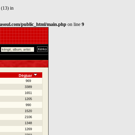
(13) in
asoul.com/public_html/main.php
on line
9
Dëgjuar
969
3389
1651
1205
990
1520
2106
1348
1269