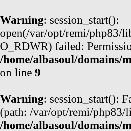
Warning
: session_start():
open(/var/opt/remi/php83/l
O_RDWR) failed: Permission
/home/albasoul/domains/m
on line
9
Warning
: session_start(): F
(path: /var/opt/remi/php83/l
/home/albasoul/domains/m