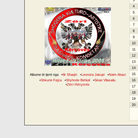
3
4
5
6
7
8
9
10
11
12
13
14
15
Albume të tjerë nga
•
Ilir Shaqiri
•
Leonora Jakupi
•
Naim Abazi
•
Shkurte Fejza
•
Shyhrete Behluli
•
Sinan Vllasaliu
16
•
Zëri i Kërçovës
17
18
19
20