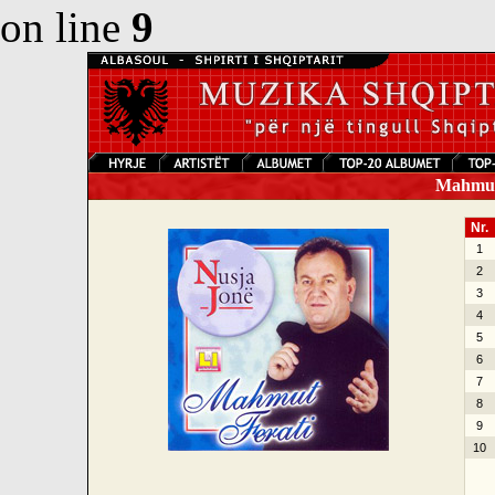
on line
9
Mahmut 
Nr.
1
2
3
4
5
6
7
8
9
10