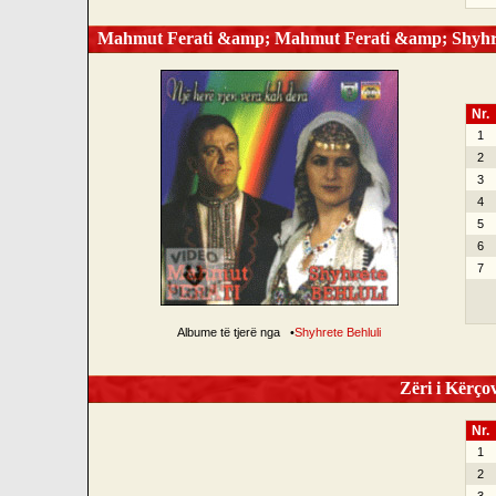
Mahmut Ferati &amp; Mahmut Ferati &amp; Shyhrete
Nr.
1
2
3
4
5
6
7
Albume të tjerë nga
•
Shyhrete Behluli
Zëri i Kërçov
Nr.
1
2