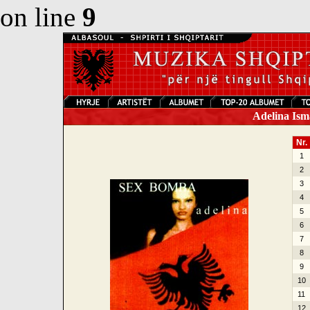
on line
9
Adelina Ism
Nr.
1
2
3
4
5
6
7
8
9
10
11
12