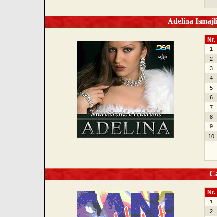
Adelina Ismajl
Nr.
1
2
3
4
5
6
7
8
9
10
Can
Nr.
1
2