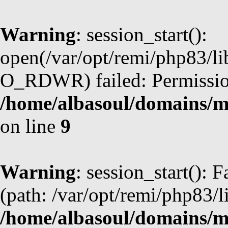
Warning
: session_start():
open(/var/opt/remi/php83/l
O_RDWR) failed: Permission
/home/albasoul/domains/m
on line
9
Warning
: session_start(): F
(path: /var/opt/remi/php83/l
/home/albasoul/domains/m