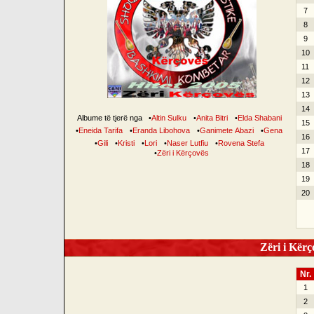
7
8
9
10
11
12
13
14
Albume të tjerë nga
•
Altin Sulku
•
Anita Bitri
•
Elda Shabani
15
•
Eneida Tarifa
•
Eranda Libohova
•
Ganimete Abazi
•
Gena
16
•
Gili
•
Kristi
•
Lori
•
Naser Lutfiu
•
Rovena Stefa
17
•
Zëri i Kërçovës
18
19
20
Zëri i Kërço
Nr.
1
2