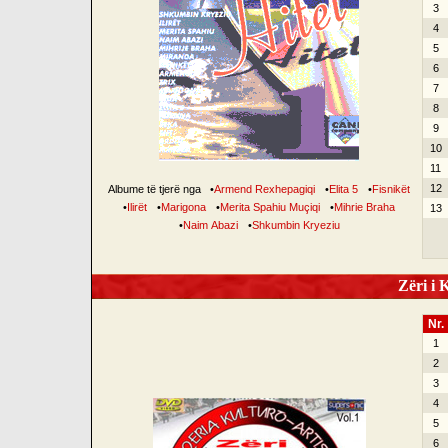
3
4
5
6
7
8
9
10
11
12
Albume të tjerë nga
•
Armend Rexhepagiqi
•
Elita 5
•
Fisnikët
•
Ilirët
•
Marigona
•
Merita Spahiu Muçiqi
•
Mihrie Braha
13
•
Naim Abazi
•
Shkumbin Kryeziu
Zëri i K
Nr.
1
2
3
4
5
6