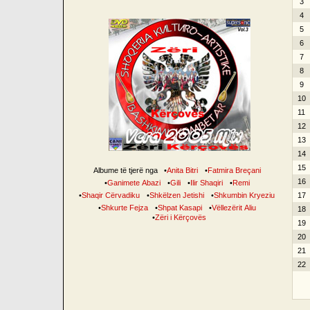
3
4
5
6
7
8
9
10
11
12
13
14
15
Albume të tjerë nga
•
Anita Bitri
•
Fatmira Breçani
16
•
Ganimete Abazi
•
Gili
•
Ilir Shaqiri
•
Remi
•
Shaqir Cërvadiku
•
Shkëlzen Jetishi
•
Shkumbin Kryeziu
17
•
Shkurte Fejza
•
Shpat Kasapi
•
Vëllezërit Aliu
18
•
Zëri i Kërçovës
19
20
21
22